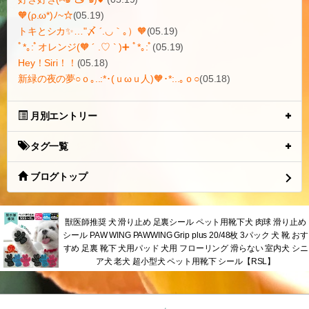
🧡(ρ.ω*)ﾉ~☆
(05.19)
トキとシカ✨…"〆 ´.◡｀｡）🧡
(05.19)
ﾟ*｡:ﾟオレンジ(🧡 ´ .♡ ` )➕ ﾟ*｡:ﾟ
(05.19)
Hey！Siri！！
(05.18)
新緑の夜の夢○ｏ｡..:*･(ｕωｕ人)🧡･*:..｡ｏ○
(05.18)
月別エントリー
タグ一覧
ブログトップ
獣医師推奨 犬 滑り止め 足裏シール ペット用靴下犬 肉球 滑り止め
シール PAW WING PAWWING Grip plus 20/48枚 3パック 犬 靴 おす
すめ 足裏 靴下 犬用パッド 犬用 フローリング 滑らない 室内犬 シニ
ア犬 老犬 超小型犬 ペット用靴下 シール【RSL】