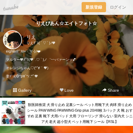
tuna.be
新規登録
ログイン
りえびあん☆エイトフォト☆
りえ
りえﾃﾞｽ( ´ ▽ ` )ﾉ🧡
eighterﾃﾞｽ(∞・∀-)ﾉ❤️
マルター🧡ﾃﾞｽ(🧡´ .♡ ` )ノ゛~~パァーンッ💕
オレンジちゃん♡(*´∀｀🧡)
妻ﾃﾞｽ(◎*p∀`*ﾉ.:*ﾟ🧡
Gallery
Love
Share
獣医師推奨 犬 滑り止め 足裏シール ペット用靴下犬 肉球 滑り止め
シール PAW WING PAWWING Grip plus 20/48枚 3パック 犬 靴 おす
すめ 足裏 靴下 犬用パッド 犬用 フローリング 滑らない 室内犬 シニ
ア犬 老犬 超小型犬 ペット用靴下 シール【RSL】