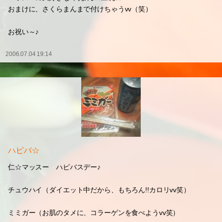
おまけに、さくらまんまで付けちゃうvv（笑）
お祝い～♪
2006.07.04 19:14
ハピバ☆
仁☆マッスー ハピバスデー♪
チュウハイ（ダイエット中だから、もちろん!!カロリvv笑）
ミミガー（お肌のタメに、コラーゲンを食べようvv笑）