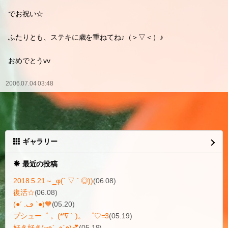
でお祝い☆
ふたりとも、ステキに歳を重ねてね♪（＞▽＜）♪
おめでとうvv
2006.07.04 03:48
ギャラリー
最近の投稿
2018.5.21～_φ(´ ▽ ` ◎))
(06.08)
復活☆
(06.08)
(●´ .ڡ `●)🧡
(05.20)
プシュー゜ 。(*′∇｀)。 ゜♡=3
(05.19)
好き好き(⑅๑´ڡ`๑)💕
(05.19)