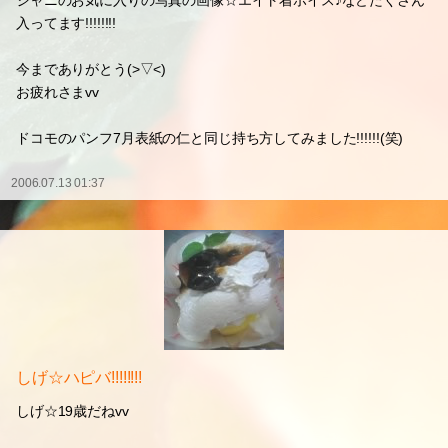
ジャニのお気に入りの写真の画像☆エイト着ボイス♪などたくさん
入ってます!!!!!!!!
今までありがとう(>▽<)
お疲れさまvv
ドコモのパンフ7月表紙の仁と同じ持ち方してみました!!!!!!(笑)
2006.07.13 01:37
しげ☆ハピバ!!!!!!!!
しげ☆19歳だねvv