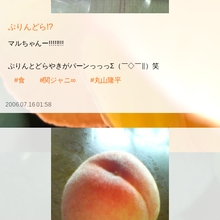
ぷりんどら!?
マルちゃんー!!!!!!!!
ぷりんとどらやきがパーンっっっΣ（￣◇￣∥）笑
#食
#関ジャニ∞
#丸山隆平
2006.07.16 01:58