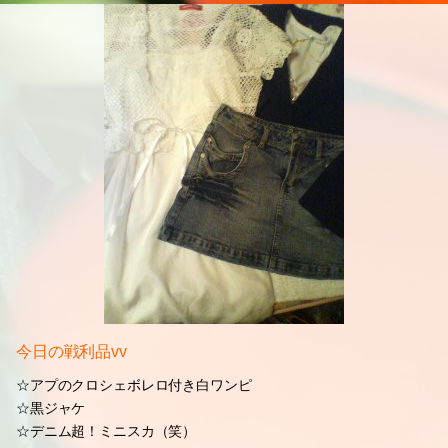
今日の戦利品vv
☆アプのクロシェボレロ付き白ワンピ
☆黒ジャケ
☆デニム超！ミニスカ（笑）