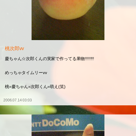
桃次郎vv
慶ちゃん☆次郎くんの実家で作ってる果物!!!!!!!!
めっちゃタイムリーvv
桃=慶ちゃん=次郎くん=萌え(笑)
2006.07.14 03:03