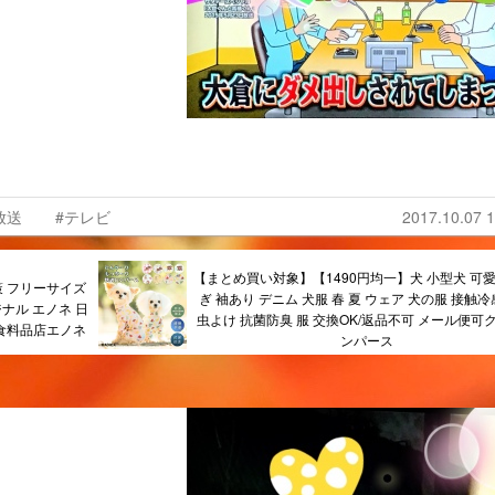
放送
#テレビ
2017.10.07 1
【まとめ買い対象】【1490円均一】犬 小型犬 可愛
策 フリーサイズ
ぎ 袖あり デニム 犬服 春 夏 ウェア 犬の服 接触冷
ジナル エノネ 日
虫よけ 抗菌防臭 服 交換OK/返品不可 メール便可
派食料品店エノネ
ンパース