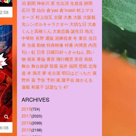
潟
新聞
神奈川
星
生出演
生放送
静岡
石川
雪
仙台
倉'yas
倉’mas0
村上マヨ
2:58
ネーズ
村上信五
太陽
大奥
大阪
大阪観
光シンボルキャラクター
大切な日
大倉
くんと高橋くん
大倉忠義
誕生日
地元
中華街
長野
通販
泥棒役者
冬
東京
当日
券
当落
動物
特典映像
特番
内博貴
内亮
匂い
虹
日常
日曜日好っきゃねん
買い
物
発表
番協
番宣
飛行機雲
美容
表紙
舞台
舞台挨拶
部屋
福井
福岡
壁紙
北海
道
本
満月
夢
名古屋
明日はどっちだ
夜
野外
薬
予告
予約
嵐
隆平会
旅かえる
連載
和菓子
話題なう
47
ARCHIVES
2018
(724)
2017
(2020)
2016
(2099)
6:08
2015
(2198)