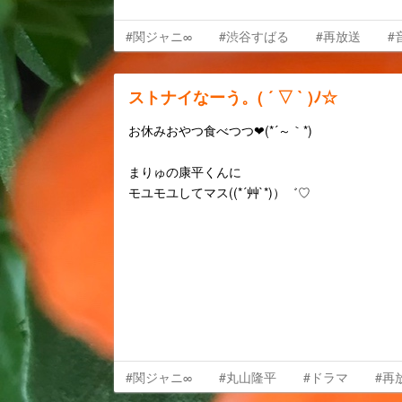
#関ジャニ∞
#渋谷すばる
#再放送
#
ストナイなーう。( ´ ▽ ` )ﾉ☆
お休みおやつ食べつつ❤(*´～｀*)
まりゅの康平くんに
モユモユしてマス((*´艸`*)）゛♡
#関ジャニ∞
#丸山隆平
#ドラマ
#再