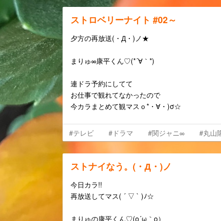
ストロベリーナイト #02～
夕方の再放送(・Д・)ノ★
まりゅ∞康平くん♡(*´∀｀*)
連ドラ予約にしてて
お仕事で観れてなかったので
今カラまとめて観マスｏ*・∀・)σ☆
#テレビ
#ドラマ
#関ジャニ∞
#丸山
ストナイなう。(・Д・)ノ
今日カラ!!
再放送してマス( ´ ▽ ` )ﾉ☆
まりゅの康平くん♡(o´ω｀o）