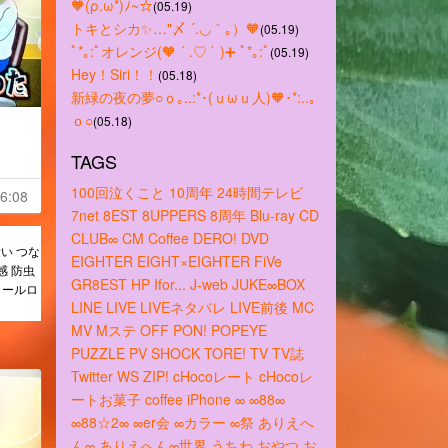
🧡(ρ.ω*)ﾉ~☆
(05.19)
トキとシカ✨…"〆 ´.◡｀｡）🧡
(05.19)
ﾟ*｡:ﾟオレンジ(🧡 ´ .♡ ` )➕ ﾟ*｡:ﾟ
(05.19)
Hey！Siri！！
(05.18)
新緑の夜の夢○ｏ｡..:*･(ｕωｕ人)🧡･*:..｡
ｏ○
(05.18)
TAGS
100回泣くこと
10周年
24時間テレビ
6:08
7net
8EST
8UPPERS
8周年
Blu-ray
CD
CLUB∞
CM
Coffee
DERO!
DVD
い つな
EIGHTER
EIGHT×EIGHTER
FiVe
感 防虫
GR8EST
HP
Ifor...
J-web
JUKE∞BOX
クールロ
LINE
LIVE
LIVEネタバレ
LIVE前後
MC
MV
Mステ
OFF
PON!
POPEYE
PUZZLE
PV
SHOCK
TORE!
TV
TV誌
Twitter
WS
ZIP!
cHocoレート
cHocoレ
ートお菓子
coffee
iPhone
∞
∞88∞
∞88☆2∞
∞er会
∞カラー
∞祭
ありえへ
ん∞
ありえへん∞世界
うちわ
おやつ
お