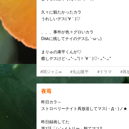
久々に観たかったカラ
うれしいデス(´∀｀)♡
、、、事件が色々グロいカラ
Diskに残してナイのデス||｡´･ω･｡)ゞ
まりゅの康平くんが♡
癒しデスけど･.｡*･.｡*(〃´∀｀)♡･.｡*･.｡*
#関ジャニ∞
#丸山隆平
#ドラマ
#再
夜苺
昨日カラ～
ストロベリーナイト再放送してマス(・Д・)ノ★
昨日録画してた
第1話「シンメトリー」観てマス!!