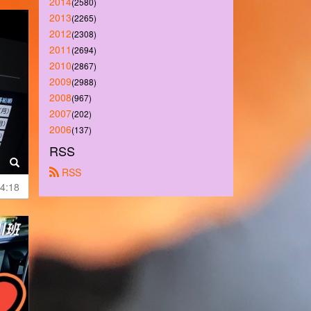
2014
(2580)
2013
(2265)
2012
(2308)
2011
(2694)
2010
(2867)
2009
(2988)
2008
(967)
2007
(202)
2006
(137)
RSS
 RSS
4:18