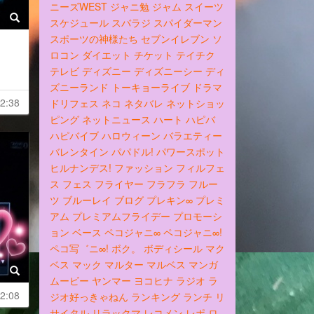
ニーズWEST
ジャニ勉
ジャム
スイーツ
スケジュール
スバラジ
スパイダーマン
スポーツの神様たち
セブンイレブン
ソ
ロコン
ダイエット
チケット
テイチク
テレビ
ディズニー
ディズニーシー
ディ
ズニーランド
トーキョーライブ
ドラマ
2:38
ドリフェス
ネコ
ネタバレ
ネットショッ
ピング
ネットニュース
ハート
ハピバ
ハピバイブ
ハロウィーン
バラエティー
バレンタイン
パパドル!
パワースポット
ヒルナンデス!
ファッション
フィルフェ
ス
フェス
フライヤー
フラフラ
フルー
ツ
ブルーレイ
ブログ
プレキン∞
プレミ
アム
プレミアムフライデー
プロモーシ
ョン
ベース
ペコジャニ∞
ペコジャニ∞!
ペコ写゛ニ∞!
ボク。
ボディシール
マク
ベス
マック
マルター
マルベス
マンガ
ムービー
ヤンマー
ヨコヒナ
ラジオ
ラ
2:08
ジオ好っきゃねん
ランキング
ランチ
リ
サイタル
リラックマ
レコメン
レポ
ロ