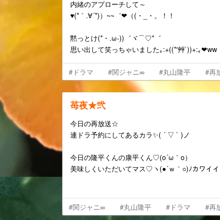
内緒のアプローチして～
♥(*｀.∀´*)）~~゛❤（(・_・。！！
黙っとけ(*・.ω-))゛ヾ⌒♡*゛
思い出して笑っちゃいました｡:+((*′艸`))+:｡❤ww
#ドラマ
#関ジャニ∞
#丸山隆平
#再
苺夜★弐
今日の再放送☆
連ドラ予約にしてあるカラ✨( ´ ▽ ` )ノ
今日の隆平くんの康平くん♡(o´ω｀o）
美味しくいただいてマス♡ヽ(●´ｗ｀○)ﾉカワイイ
#関ジャニ∞
#丸山隆平
#ドラマ
#再