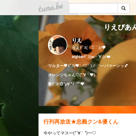
tuna.be
りえびあん
りえ
りえﾃﾞｽ( ´ ▽ ` )ﾉ🧡
eighterﾃﾞｽ(∞・∀-)ﾉ❤️
マルター🧡ﾃﾞｽ(🧡´ .♡ ` )ノ゛~~パァーンッ💕
オレンジちゃん♡(*´∀｀🧡)
妻ﾃﾞｽ(◎*p∀`*ﾉ.:*ﾟ🧡
行列再放送★忠義クン&優くん
今やってマス━(*´∀｀*)━♡