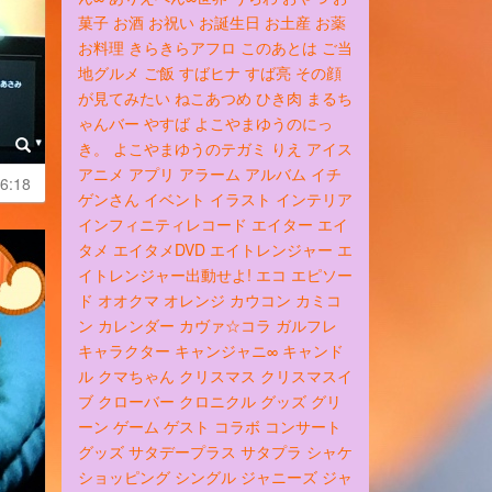
菓子
お酒
お祝い
お誕生日
お土産
お薬
お料理
きらきらアフロ
このあとは
ご当
地グルメ
ご飯
すばヒナ
すば亮
その顔
が見てみたい
ねこあつめ
ひき肉
まるち
ゃんバー
やすば
よこやまゆうのにっ
き。
よこやまゆうのテガミ
りえ
アイス
アニメ
アプリ
アラーム
アルバム
イチ
6:18
ゲンさん
イベント
イラスト
インテリア
インフィニティレコード
エイター
エイ
タメ
エイタメDVD
エイトレンジャー
エ
イトレンジャー出動せよ!
エコ
エピソー
ド
オオクマ
オレンジ
カウコン
カミコ
ン
カレンダー
カヴァ☆コラ
ガルフレ
キャラクター
キャンジャニ∞
キャンド
ル
クマちゃん
クリスマス
クリスマスイ
ブ
クローバー
クロニクル
グッズ
グリ
ーン
ゲーム
ゲスト
コラボ
コンサート
グッズ
サタデープラス
サタプラ
シャケ
ショッピング
シングル
ジャニーズ
ジャ