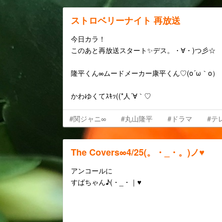
ストロベリーナイト 再放送
今日カラ！
このあと再放送スタート✨デス。・∀・)つ彡☆
隆平くん∞ムードメーカー康平くん♡(o´ω｀o）
かわゆくてｽｷｯ((*人´∀｀♡
#関ジャニ∞
#丸山隆平
#ドラマ
#テ
The Covers∞4/25(。・_・。)ノ♥
アンコールに
すばちゃん♪(・_・｜♥