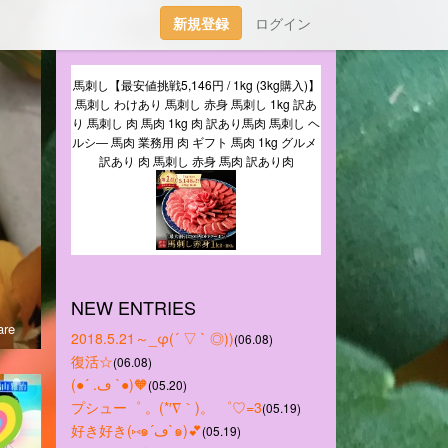
新規登録
ログイン
馬刺し【最安値挑戦5,146円 / 1kg (3kg購入)】
馬刺し わけあり 馬刺し 赤身 馬刺し 1kg 訳あ
り 馬刺し 肉 馬肉 1kg 肉 訳あり馬肉 馬刺し ヘ
ルシ― 馬肉 業務用 肉 ギフト 馬肉 1kg グルメ 
訳あり 肉 馬刺し 赤身 馬肉 訳あり肉
NEW ENTRIES
re
2018.5.21～_φ(´ ▽ ` ◎))
(06.08)
復活☆
(06.08)
(●´ .ڡ `●)🧡
(05.20)
プシュー゜ 。(*′∇｀)。 ゜♡=3
(05.19)
好き好き(⑅๑´ڡ`๑)💕
(05.19)