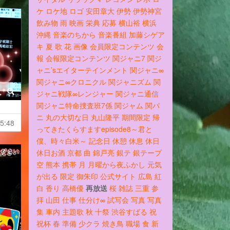
ケ
ロケ地
ロゴ
安田章大
伊勢
伊勢神宮
飲み物
雨
映画
栄典
応募
横山裕
横浜
沖縄
音楽のちから
音楽番組
加藤シゲア
キ
夏
歌
花
画像
会員限定コンテンツ
会
報
会報限定コンテンツ
関ジャニ7
関ジ
ャニ’sエイターテインメント
関ジャニ∞
関ジャニ∞クロニクル
関ジャニズム
関
ジャニ戦隊∞レンジャー
関ジャニ通信
関ジャニ特命捜査班7係
関ジャム
関パ
ニ
丸の大切な日
丸山隆平
期間限定
帰
5:48
ってきたくらすますepisode8～君と
僕、時々白米～
記念日
休憩
休息
休日
休日お酒
京都
曲
錦戸亮
銀テ
銀テープ
空
熊本
携帯
月
月曜から夜ふかし
元気
が出る
限定
御朱印
公式サイト
広島
紅
白
香り
高橋優
再放送
桜
雑誌
三重
参
拝
山田
仕事
仕分け∞
試写会
写真
写真
集
車内
主題歌
秋
十祭
渋谷すばる
祝
祝杯
春
準備
少クラ
焼き鳥
職場
食
新