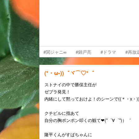
#関ジャニ∞
#錦戸亮
#ドラマ
#再放
(*・ω-))゛ヾ⌒♡*゛
ストナイの中で勝俣主任が
ゼブラ発見！
内緒にして黙っておけよ！のシーンで((＊・x・)
クチビルに指あて
自分の胸ポンポン叩くの観て❤(*゜∀゜*)）゛
隆平くんがすばちゃんに