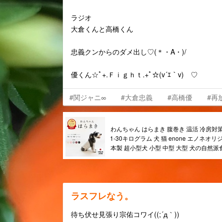
ラジオ
大倉くんと高橋くん
忠義クンからのダメ出し♡(＊・A・)/
優くん☆ﾟ+.Ｆｉｇｈｔ.+ﾟ☆(v´ｴ｀v)ゝ♡
#関ジャニ∞
#大倉忠義
#高橋優
#再
わんちゃん はらまき 腹巻き 温活 冷房対
1-30キログラム 犬 猫 enone エノネオリ
本製 超小型犬 小型 中型 大型 犬の自然
ラスフレなう。
待ち伏せ見張り宗佑コワイ((;´д｀))