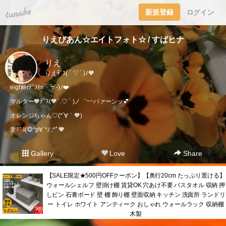
tuna.be
新規登録
ログイン
りえびあん☆エイトフォト☆ / すばヒナ
りえ
りえﾃﾞｽ( ´ ▽ ` )ﾉ🧡
eighterﾃﾞｽ(∞・∀-)ﾉ❤️
マルター🧡ﾃﾞｽ(🧡´ .♡ ` )ノ゛~~パァーンッ💕
オレンジちゃん♡(*´∀｀🧡)
妻ﾃﾞｽ(◎*p∀`*ﾉ.:*ﾟ🧡
Gallery
Love
Share
【SALE限定★500円OFFクーポン】【奥行20cm たっぷり置ける】
ウォールシェルフ 壁掛け棚 賃貸OK 穴あけ不要 バスタオル 収納 押
しピン 石膏ボード 壁 棚 飾り棚 壁面収納 キッチン 洗面所 ランドリ
ー トイレ ホワイト アンティーク おしゃれ ウォールラック 収納棚
木製