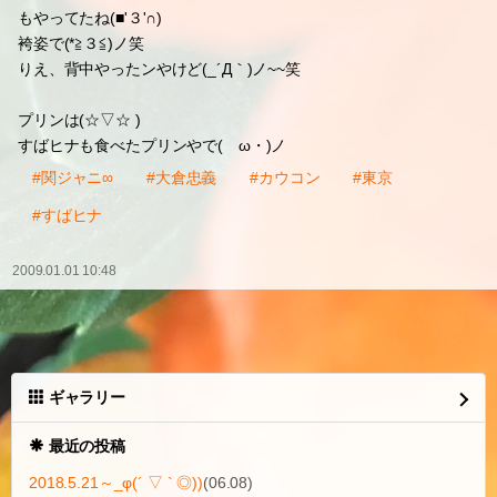
もやってたね(■'３'∩)
袴姿で(*≧３≦)ノ笑
りえ、背中やったンやけど(_´Д｀)ノ~~笑
プリンは(☆▽☆ )
すばヒナも食べたプリンやで(ゝω・)ノ
#関ジャニ∞
#大倉忠義
#カウコン
#東京
#すばヒナ
2009.01.01 10:48
ギャラリー
最近の投稿
2018.5.21～_φ(´ ▽ ` ◎))
(06.08)