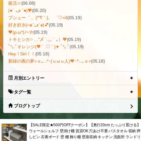
復活☆
(06.08)
(●´ .ڡ `●)🧡
(05.20)
プシュー゜ 。(*′∇｀)。 ゜♡=3
(05.19)
好き好き(⑅๑´ڡ`๑)💕
(05.19)
🧡(ρ.ω*)ﾉ~☆
(05.19)
トキとシカ✨…"〆 ´.◡｀｡）🧡
(05.19)
ﾟ*｡:ﾟオレンジ(🧡 ´ .♡ ` )➕ ﾟ*｡:ﾟ
(05.19)
Hey！Siri！！
(05.18)
新緑の夜の夢○ｏ｡..:*･(ｕωｕ人)🧡･*:..｡ｏ○
(05.18)
月別エントリー
タグ一覧
ブログトップ
【SALE限定★500円OFFクーポン】【奥行20cm たっぷり置ける】
ウォールシェルフ 壁掛け棚 賃貸OK 穴あけ不要 バスタオル 収納 押
しピン 石膏ボード 壁 棚 飾り棚 壁面収納 キッチン 洗面所 ランドリ