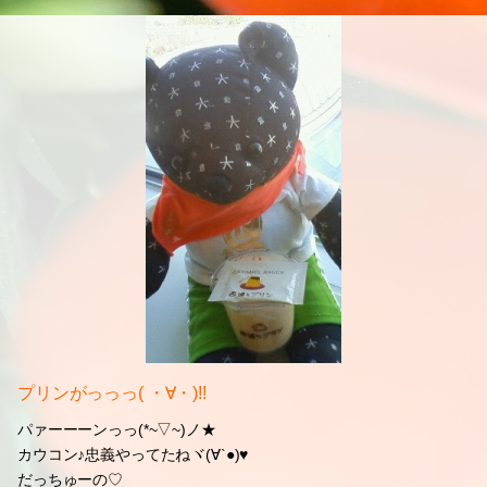
プリンがっっっ( ・∀・)!!
パァーーーンっっ(*~▽~)ノ★
カウコン♪忠義やってたねヾ(∀`●)♥
だっちゅーの♡