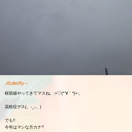
♪Butterfly～
桜前線やってきてマスね。:+♡(*´∀｀*)+:。
花粉症デス(。-_-。)
でも!!
今年はマシな方カナ?