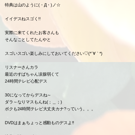
特典は山のように(・Д・)ノ☆
イイデスねスゴく!!
実際に来てくれたお客さんも
そんなことしてたんやと
スゴいスゴい楽しみにしておいてください♡(*´∀｀*)
リスナーさんカラ
最近のすばちゃん涙腺弱くて
24時間テレビ心配デス
30になってからデスね～
ダラ～なりマスもんね(；＿；)
ボクも24時間テレビ大丈夫カナ?っていう。。。
DVDはまぁちょっと感動ものデスよ!!