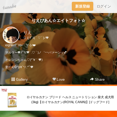
tuna.be
新規登録
ログイン
りえびあん☆エイトフォト☆
りえ
りえﾃﾞｽ( ´ ▽ ` )ﾉ🧡
eighterﾃﾞｽ(∞・∀-)ﾉ❤️
マルター🧡ﾃﾞｽ(🧡´ .♡ ` )ノ゛~~パァーンッ💕
オレンジちゃん♡(*´∀｀🧡)
妻ﾃﾞｽ(◎*p∀`*ﾉ.:*ﾟ🧡
Gallery
Love
Share
ロイヤルカナン ブリード ヘルス ニュートリション 柴犬 成犬用
(3kg)【ロイヤルカナン(ROYAL CANIN)】[ドッグフード]