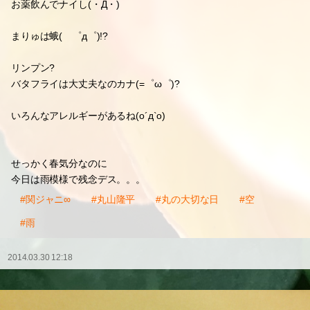
お薬飲んでナイし(・Д・)
まりゅは蛾( ゜д゜)!?
リンプン?
バタフライは大丈夫なのカナ(=゜ω゜)?
いろんなアレルギーがあるね(o´д`o)
せっかく春気分なのに
今日は雨模様で残念デス。。。
#関ジャニ∞
#丸山隆平
#丸の大切な日
#空
#雨
2014.03.30 12:18