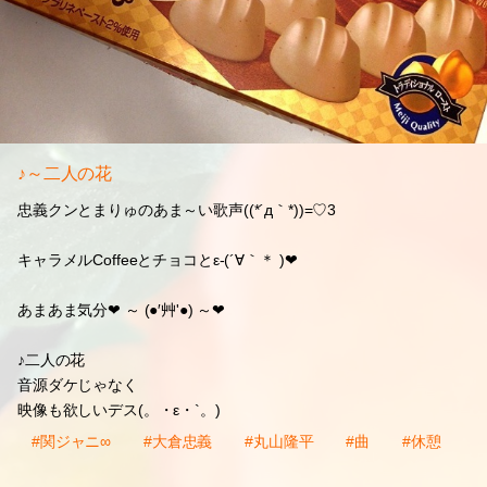
♪～二人の花
忠義クンとまりゅのあま～い歌声((*´д｀*))=♡3
キャラメルCoffeeとチョコとε-(´∀｀＊ )❤
あまあま気分❤ ～ (●′艸'●) ～❤
♪二人の花
音源ダケじゃなく
映像も欲しいデス(。・ε・`。)
#関ジャニ∞
#大倉忠義
#丸山隆平
#曲
#休憩