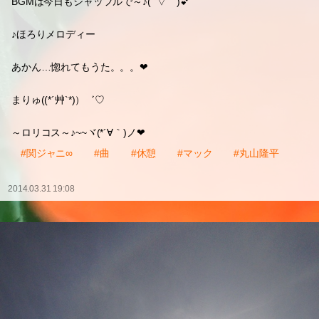
BGMは今日もシャッフルで～♪( ´▽｀)💕
♪ほろりメロディー
あかん…惚れてもうた。。。❤
まりゅ((*´艸`*)）゛♡
～ロリコス～♪~~ヾ(*´∀｀)ノ❤
#関ジャニ∞
#曲
#休憩
#マック
#丸山隆平
2014.03.31 19:08