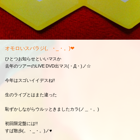
オモロいスバラジ(。・_・。)❤
ひとつお知らせといいマスか
去年のツアーのLIVE DVD出マス(・Д・)ノ☆
今年はスゴいイイデスね!!
生のライブとはまた違った
恥ずかしながらウルッときましたカラ(ノ＿・。)
初回限定盤には!!
すば散歩(。・_・。)ノ♥