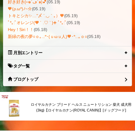
好き好き(⑅๑´ڡ`๑)💕
(05.19)
🧡(ρ.ω*)ﾉ~☆
(05.19)
トキとシカ✨…"〆 ´.◡｀｡）🧡
(05.19)
ﾟ*｡:ﾟオレンジ(🧡 ´ .♡ ` )➕ ﾟ*｡:ﾟ
(05.19)
Hey！Siri！！
(05.18)
新緑の夜の夢○ｏ｡..:*･(ｕωｕ人)🧡･*:..｡ｏ○
(05.18)
月別エントリー
タグ一覧
ブログトップ
ロイヤルカナン ブリード ヘルス ニュートリション 柴犬 成犬用
(3kg)【ロイヤルカナン(ROYAL CANIN)】[ドッグフード]