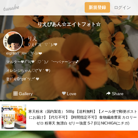
tuna.be
新規登録
ログイン
りえびあん☆エイトフォト☆
りえ
りえﾃﾞｽ( ´ ▽ ` )ﾉ🧡
eighterﾃﾞｽ(∞・∀-)ﾉ❤️
マルター🧡ﾃﾞｽ(🧡´ .♡ ` )ノ゛~~パァーンッ💕
オレンジちゃん♡(*´∀｀🧡)
妻ﾃﾞｽ(◎*p∀`*ﾉ.:*ﾟ🧡
Gallery
Love
Share
寒天粉末（国内製造） 500g 【送料無料】【メール便で郵便ポスト
にお届け】【代引不可】【時間指定不可】 食物繊維豊富 カロリー
ゼロ 粉寒天 無漂白 ゼリー強度 S-7 [01] NICHIGA(ニチガ)