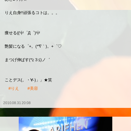
#大倉忠義
2010.08.31 20:48