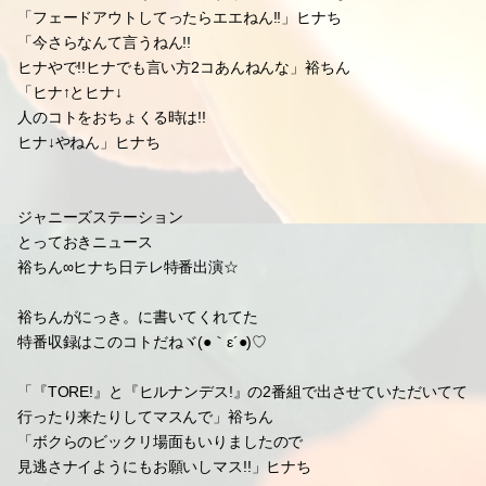
「オレ何年レコメン!やってんねん。。。」
ショック受けた裕ちんヾ(・ε・。)
前にレコメン!で言ってたね(*≧m≦*)笑
『レイティング』
「簡単に言えば!!大事な日ということデスよ!!」裕ちん
ざっくりデスね。。。笑
ヒナちのあだ名が『ヒナ』
「あだ名が学生ノリやもんな」裕ちん
「言うのは!!
メンバーとタッキーと翼くんと嵐ダケじゃない!?」ヒナち
「メンバーでも言うのオレとすばるダケやもんな」裕ちん
「フェードアウトしてったらエエねん!!」ヒナち
「今さらなんて言うねん!!
ヒナやで!!ヒナでも言い方2コあんねんな」裕ちん
「ヒナ↑とヒナ↓
人のコトをおちょくる時は!!