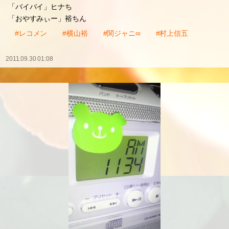
ご飯食べながら飲みたいカラ」裕ちん
「レコメン!10年はやりたいデスね!!」裕ちん
「最低はね!!」ヒナち
「あと2年くらいでしょ!?」裕ちん
10年といわず!!
15年20年って続けていって欲しいデス(〃´∀｀)・。。♡
「バイバイ」ヒナち
「おやすみぃー」裕ちん
#レコメン
#横山裕
#関ジャニ∞
#村上信五
2011.09.30 01:08