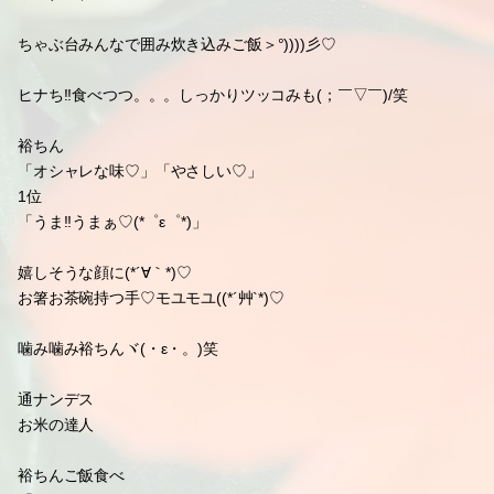
レコメン!頑張ってね(*´∀｀*)ノ゛♡
#関ジャニ∞
#横山裕
#よこやまゆうのにっき。
2011.09.29 21:08
お腹いっぱい
ヒルナンデス!