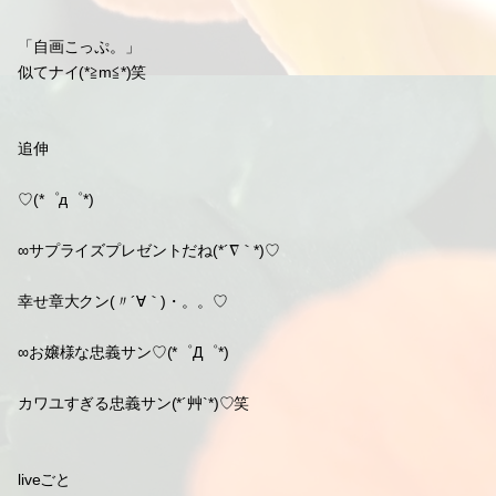
頑張ろ(*´∇｀*)」♡
∞りえもソーソーデス!!
コンサートツアー始まりマスね(*´∀｀*)♡
身体鍛えマス((屮゜Д゜)屮
∞りえも荒波にのまれそうになりながらも(_´Д｀)ノ~~
毎日をおよいでマス(つ´∀｀)つ
ツブサニ!!
日本語は奥が深くて素敵デスね(〃´∀｀)♡
「自画こっぷ。」
似てナイ(*≧m≦*)笑