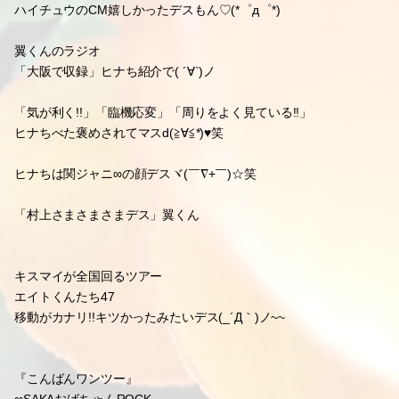
りえも昔カラ!!ハイチュウ大好きデス(*´∀｀*)ノ♡
「弟に初めてうらやましがられたもん!!
あと『プロアクティブどうにかならへん?』言われた!!」裕ちん
「兄貴どうにかしたやん!!」ヒナち( ´∀`)/笑
「いただきましたケドも」裕ちん(-゜3゜)ノ
エイトくんたちが!!
ハイチュウのCM嬉しかったデスもん♡(*゜д゜*)
翼くんのラジオ
「大阪で収録」ヒナち紹介で( ´∀`)ノ
「気が利く!!」「臨機応変」「周りをよく見ている!!」
ヒナちべた褒めされてマスd(≧∀≦*)♥笑
ヒナちは関ジャニ∞の顔デスヾ(￣∇+￣)☆笑