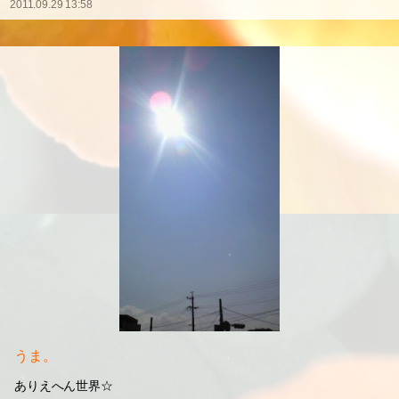
幸せそうだね(*´3｀*)♡笑
手についたご飯粒食べる裕ちん(*´д｀*)♡
スタジオでみんなでお茶碗おにぎり
全然できへんヒナち(´Д｀)笑
「ヘラヘラすな」裕ちんにツッコまれてる(-゜3゜)/笑
9年前のお宝映像
ヒナち舞台映像♡(*゜∇゜*)笑
生放送お疲れ様でした(*´∀｀*)♡
レコメン!も楽しみにしていマスヾ(≧∀≦*)♡
#関ジャニ∞
#横山裕
#村上信五
#ヒルナンデス!
2011.09.29 13:58