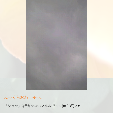
ふっくらおわしゅっ。
『シュッ』は!!カッコいマルルで～～(m｀∀´)ノ♥