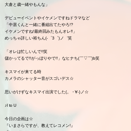
キスマイのラジオ収録で!!
取材陣がいっぱいだったみたいで
裕ちんがいつも話す取材の方に
『今日はあなたじゃないのよ』的な態度取られたΣ(￣ε￣*)
キスマイがちょうど来て
「おいで!おいでー!!」ブースに呼ぶヒナち( ´∀`)ノ゛
「座って!座ってー!!」裕ちん(-゜3゜)ノ
「怖いなーオレらのテリトリー入ってくんのやめてくれへん?」
裕ちん
裕ちんは宏光と
「タッキーと大倉と演舞城で一緒やったもんな!!
大倉と歳一緒やもんな」
デビューイベントやイケメンですねドラマなど
「中居くんと一緒に番組出てたやろ!?
イケメンですね!最終回みたもんオレ!!」