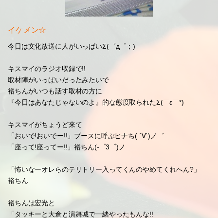
イケメン☆
今日は文化放送に人がいっぱいΣ(゜д゜；)