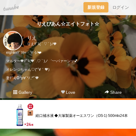
tuna.be
新規登録
ログイン
りえびあん☆エイトフォト☆
りえ
りえﾃﾞｽ( ´ ▽ ` )ﾉ🧡
eighterﾃﾞｽ(∞・∀-)ﾉ❤️
マルター🧡ﾃﾞｽ(🧡´ .♡ ` )ノ゛~~パァーンッ💕
オレンジちゃん♡(*´∀｀🧡)
妻ﾃﾞｽ(◎*p∀`*ﾉ.:*ﾟ🧡
Gallery
Love
Share
経口補水液 ◆大塚製薬オーエスワン（OS-1) 500mlx24本