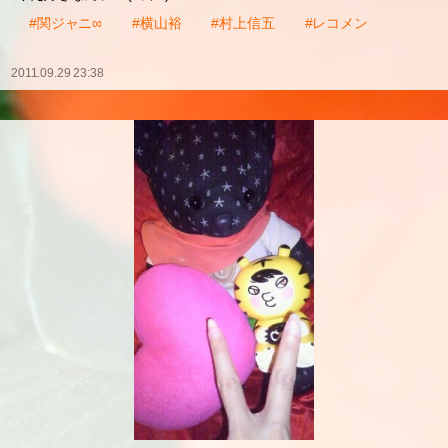
でも!!ヤスは
『キンパツにしたカラ出れるって言ってる』」ヒナち( ´∀`)笑
すば∞裕ちん∞ヒナちが昔出てた
イケイケイケメン
すばちゃんいわく
「『オレとヨコが出れたカラ!!オマエは出れた』
って言われた!!笑」ヒナち
STOP THE SMAP
♪オレンジ 流れてマス♡(*゜д゜*)
りえ好きなんデス(*´艸`*)♡
#関ジャニ∞
#横山裕
#村上信五
#レコメン
2011.09.29 23:38