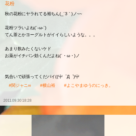
花粉
秋の花粉にヤラれてる裕ちん(_´3｀)ノ~~
花粉ツラいよね(´-ω-`)
てん茶とかヨーグルトがイイらしいような。。。
あまり飲みたくないケド
お薬がイチバン効くんだよね(´・ω・)ノ
気合いで頑張ってくだパイ((屮゜Д゜)屮
#関ジャニ∞
#横山裕
#よこやまゆうのにっき。
2011.09.30 18:28