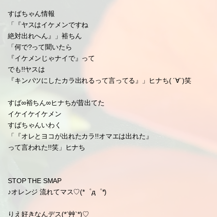
ヒナ↓やねん」ヒナち
ジャニーズステーション
とっておきニュース
裕ちん∞ヒナち日テレ特番出演☆
裕ちんがにっき。に書いてくれてた
特番収録はこのコトだねヾ(●｀ε´●)♡
「『TORE!』と『ヒルナンデス!』の2番組で出させていただいてて
行ったり来たりしてマスんで」裕ちん
「ボクらのビックリ場面もいりましたので
見逃さナイようにもお願いしマス!!」ヒナち
すばちゃん情報
「『ヤスはイケメンですね
絶対出れへん』」裕ちん
「何で?って聞いたら
『イケメンじゃナイで』って