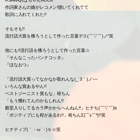
「村上さまさまさまデス」翼くん
キスマイが全国回るツアー
エイトくんたち47
移動がカナリ!!キツかったみたいデス(_´Д｀)ノ~~
『こんばんワンツー』
∞SAKAおばちゃんROCK
作詞家さんの娘がレコメン!聴いてくれてて
歌詞に入れてくれた!!
そもそも!!
流行語大賞を獲ろうとして作った言葉デス(￣▽￣)ノ″笑
他にも!!流行語を獲ろうとして作った言葉☆
『そんなこったパンナコッタ』
『ほなおつ』