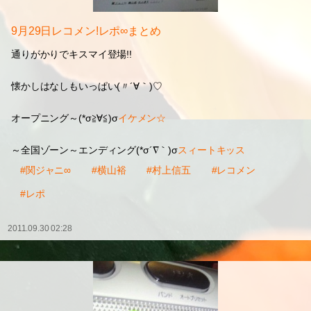
9月29日レコメン!レポ∞まとめ
通りがかりでキスマイ登場!!
懐かしはなしもいっぱい(〃´∀｀)♡
オープニング～(*σ≧∀≦)σ
イケメン☆
～全国ゾーン～エンディング(*σ´∇｀)σ
スィートキッス
#関ジャニ∞
#横山裕
#村上信五
#レコメン
#レポ
2011.09.30 02:28