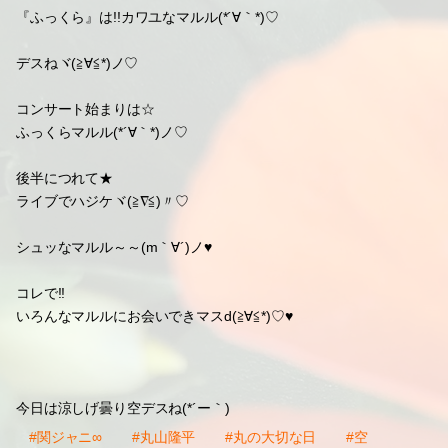
『ふっくら』は!!カワユなマルル(*´∀｀*)♡
デスねヾ(≧∀≦*)ノ♡
コンサート始まりは☆
ふっくらマルル(*´∀｀*)ノ♡
後半につれて★
ライブでハジケヾ(≧∇≦)〃♡
シュッなマルル～～(m｀∀´)ノ♥
コレで!!
いろんなマルルにお会いできマスd(≧∀≦*)♡♥
今日は涼しげ曇り空デスね(*´ー｀)
#関ジャニ∞
#丸山隆平
#丸の大切な日
#空