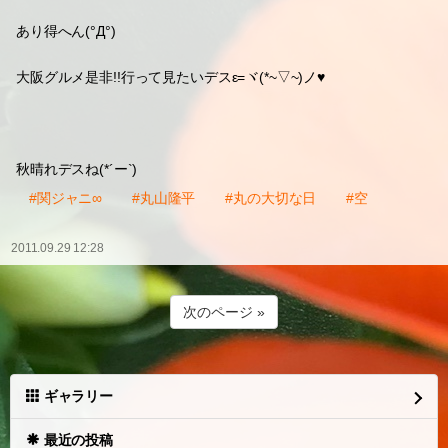
うま。
ありえへん世界☆