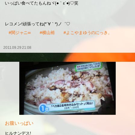
ダラダラで(。・∀-)ノ゛
ヒルナンデス!
いっぱい食べてたもんねヾ(●｀ε´●)♡笑