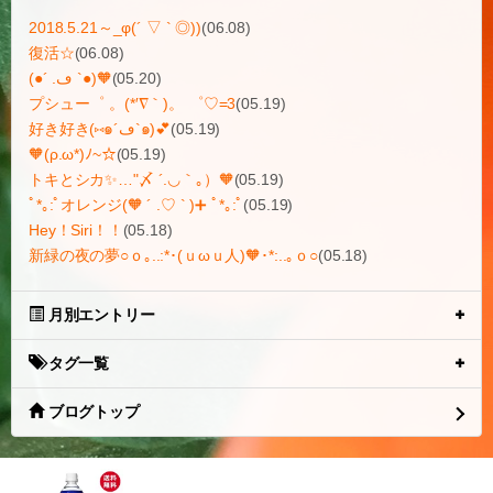
あり得へん(°Д°)
大阪グルメ是非!!行って見たいデスε=ヾ(*~▽~)ノ♥
秋晴れデスね(*´ー`)
#関ジャニ∞
#丸山隆平
#丸の大切な日
#空
2011.09.29 12:28
次のページ »
ギャラリー
最近の投稿