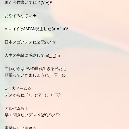
追伸
♡(*゜д゜*)
∞サプライズプレゼントだね(*´∇｀*)♡
幸せ章大クン(〃´∀｀)・。。♡
∞お嬢様な忠義サン♡(*゜Д゜*)
カワユすぎる忠義サン(*´艸`*)♡笑
liveごと
また今度書いてねヾ(∀`●)♥
おやすみなさい★
∞スゴイぞJAPAN見ました(●´∀｀●)/