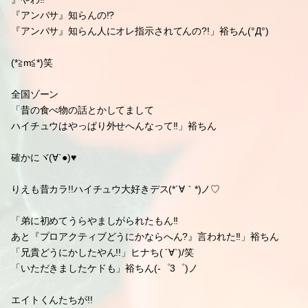
スィートキッス
「頭ポンポンされんの好きやもんな」裕ちん
うん(*´艸`*))♡
裕ちんが気になってた飲み物の名前
「思い出した!!チェリオの『スィートキッス
』やわ!!
『アンバサ』知らんの!?
『アンバサ』知らん人にオレ指示されてんの?!」裕ちん(°Д°)
(*≧m≦*)笑
全国ゾーン
「昔の食べ物の話とかしてまして
ハイチュウはやっぱり外せへんなって!!」裕ちん
確かにヾ(∀`●)♥