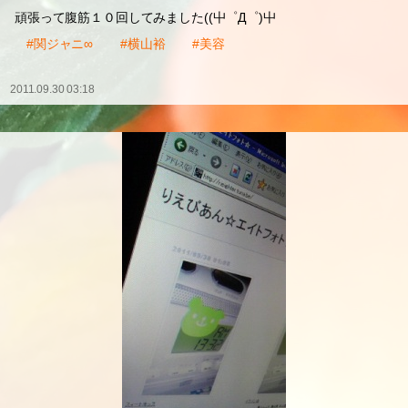
頑張って腹筋１０回してみました((屮゜Д゜)屮
#関ジャニ∞
#横山裕
#美容
2011.09.30 03:18