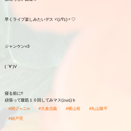
日本スゴいデスね(≧▽≦)ノ☆
人生の先輩に感謝してm(_ _)m
これからは!!今の世代生きる私たち
頑張っていきましょうね(￣▽￣)b
∞五大ドーム☆
デスからね゜+。(*′∇｀)。+゜♡
アルバムも!!
早く聞きたいデスヾ(≧∀≦*)ノ♡
素晴らしい曲達☆
早くライブ楽しみたいデスヾ(≧∇≦)〃♡