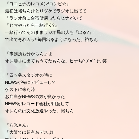
「流行語大賞ってなかなか取れんな(_´3｀)ノ~~
いろんな賞あるやん!!
ベストジーニスト賞もな」裕ちん
「もう獲れてんのかもしれん!!
殿堂入りしてるカラ声かからへんねん!!」ヒナち(￣▽￣)b
「ポジティブにも程があるわ!!」裕ちんΣ(￣ε￣*)!!笑
ヒナティブ(｀・ω´・)ｂ☆笑
『ヨコヒナのレコメン!コンビ☆』
最初は裕ちんひとりダケでラジオに出てて
「ラジオ前に合宿所戻ったらヒナがいて
『ヒマやったら一緒行く?』
一緒行ってそのままラジオ局の人も『出る?』
で出てそれカラ!!毎回出るようになった」裕ちん
「事務所も分からんまま
オレ勝手に出てもうてたもんな」ヒナち(つ´∀｀)つ笑