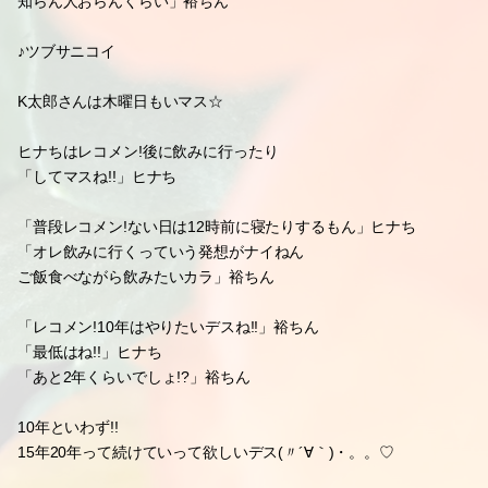
「四ッ谷スタジオの時に
NEWSが先にデビューして
ゲストに来た時
お弁当がNEWSの方が良かった
NEWSがレコード会社が用意して
オレらのは文化放送やった」裕ちん
『八光さん』
「大阪では超有名デスよ!!
知らん人おらんくらい」裕ちん
♪ツブサニコイ
K太郎さんは木曜日もいマス☆
ヒナちはレコメン!後に飲みに行ったり
「してマスね!!」ヒナち
「普段レコメン!ない日は12時前に寝たりするもん」ヒナち
「オレ飲みに行くっていう発想がナイねん