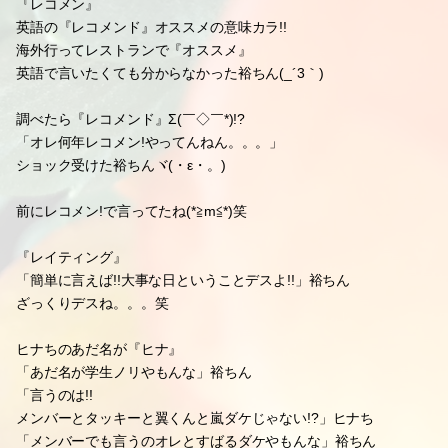
めっちゃ詳しい裕ちん(-゜3゜)ノ゛笑
「オレは忙しいんで!!笑
儲かってるで!!がっぽりやで!!」なヒナち(￣▽￣)b笑
キスマイが来てる時
カメラのシャッター音がスゴいデス☆
思いがけずなキスマイ出演でした(。・∀-)ノ☆
♪I to U
今日の企画は☆
『いまさらですが、教えてレコメン!』
『レコメン』
英語の『レコメンド』オススメの意味カラ!!
海外行ってレストランで『オススメ』
英語で言いたくても分からなかった裕ちん(_´3｀)
調べたら『レコメンド』Σ(￣◇￣*)!?