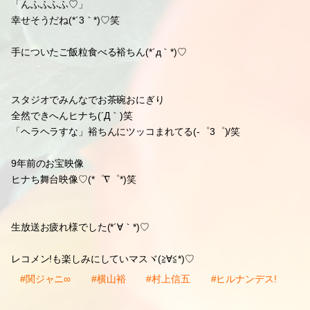
ちゃぶ台みんなで囲み炊き込みご飯＞°))))彡♡
ヒナち!!食べつつ。。。しっかりツッコみも(；￣▽￣)/笑
裕ちん
「オシャレな味♡」「やさしい♡」
1位
「うま!!うまぁ♡(*゜ε゜*)」
嬉しそうな顔に(*´∀｀*)♡
お箸お茶碗持つ手♡モユモユ((*´艸`*)♡
噛み噛み裕ちんヾ(・ε・。)笑
通ナンデス
お米の達人
裕ちんご飯食べ
「んふふふふ♡」