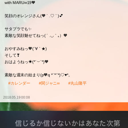
with MARU∞19🧡
笑顔のオレンジさん(🧡 ´ .♡ ` )💕
サタプラでも✨
素敵な笑顔魅せてねっ( ´ .◡｀｡）🧡
おやすみねっ🧡(´∀｀★)
そして❣
おはようねっ☀(*´︶`*)🧡
素敵な週末の始まり(p🧡q *´꒳`*)♡♥*。
#カレンダー
#関ジャニ∞
#丸山隆平
2018.05.19 00:08