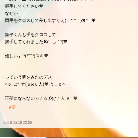
握手してください🧡」
なぜか
両手をクロスして差し出すりえ(〃*´꒳｀)✖⁾⁾゛🧡
隆平くんも手をクロスして
握手してくれました✖(´ .◡｀*)🧡
優しい.｡.:*(*´˘`*)スキ🧡
っていう夢をみたのデス
○ｏ｡..:*･☆(ｕωｕ人)🧡･*:..｡ｏ○
正夢にならないカナ☆彡((*〃人´∀｀🧡
#夢
2018.05.18 22:28