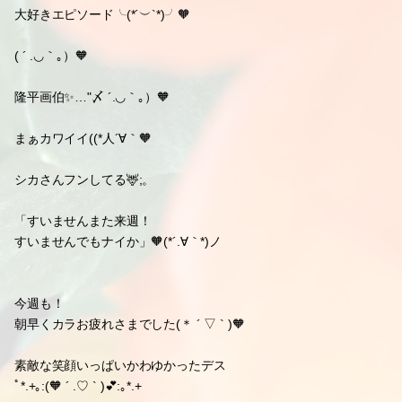
大好きエピソード╰(*´︶`*)╯🧡
( ´ .◡｀｡）🧡
隆平画伯✨…"〆 ´.◡｀｡）🧡
まぁカワイイ((*人´∀｀🧡
シカさんフンしてる🦌;。
「すいませんまた来週！
すいませんでもナイか」🧡(*´.∀｀*)ノ
今週も！
朝早くカラお疲れさまでした(＊ ´ ▽ ` )🧡
素敵な笑顔いっぱいかわゆかったデス
ﾟ*.+｡:(🧡 ´ .♡ ` )💕:｡*.+