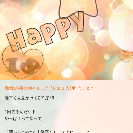
新緑の夜の夢○ｏ｡..:*･(ｕωｕ人)🧡･*:..｡ｏ○
隆平くん見かけてΣ(*ﾟДﾟ*❣
1回去るんだケド
やっぱ！って戻って
「関ジャニ∞の丸山隆平くんデスよね。。。？