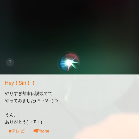
Hey！Siri！！
やりすぎ都市伝説観てて
やってみました(＊・∀・)つ
うん、、、
ありがとう( ・∇・)
#テレビ
#iPhone