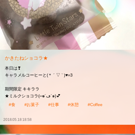
かきたねショコラ★
本日は❣
キャラメルコーヒーと(＊ ´ ▽ ` )♥=3
期間限定 キキララ
★ミルクショコラ(⑅๑´ڡ`๑)💕
#食
#お菓子
#仕事
#休憩
#Coffee
2018.05.18 18:58