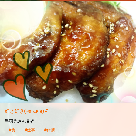
好き好き(⑅๑´ڡ`๑)💕
手羽先さん🐥💕
#食
#仕事
#休憩