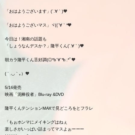
「おはようございます」(´.∀｀)🧡
「おはようございマス」ヾ((´∀｀*🧡
今日は！湘南の話題も
「しょうなんデスか？」隆平くん(´.∀｀)🧡
朝カラ隆平くん舌好調(◎*b´∀`*b.:*ﾟ🧡
( ´ .◡｀｡）🧡
5/16発売
映画「泥棒役者」Blu-ray &DVD
隆平くんテンションMAXで見どころをとフラレ
「もぉホンマにメイキングはねぇ
楽しさがいっぱい詰まってマスよぉーーー