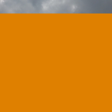
( ´ .◡｀｡）ノ💕
ご友人とお寿司屋さん🐟
大好きな鮪だね🍣(*´.～｀*)｡o○🧡
隆平くんかわゆ☺🧡
千秋楽お祝い♪(*^^)o∀*∀o(^^*)♪
ご友人とお話ししながら
楽しく美味しいお食事🎉( ´ .♡ ` )🧡
隆平くん良かったね(◎*p∀`*ﾉ.:*ﾟ🧡
また千秋楽お祝い出来マスように☆彡