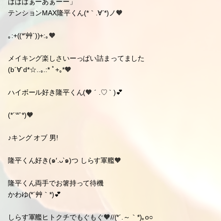
はははぁーあぁーー」
テンションMAX隆平くん(*｀.∀´*)ノ🧡
｡:+((*′艸`))+:｡🧡
メイキング楽しさいーっぱい詰まってました
(b´∀`d*☆..｡.:* ﾟ+｡*🧡
ハイボール好き隆平くん(🧡 ´ .♡ ` )💕
(*´꒳`*)🧡
♪キング オブ 男!
隆平くん好き(๑′.ᴗ‵๑)つ しらす軍艦🧡
隆平くん両手でお箸持って待機
かわゆ(*´艸｀*)💕
しらす軍艦ヒトクチでもぐもぐ🧡//(*´.～｀*)｡o○