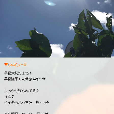
🧡(ρ.ω*)ﾉ~☆
早寝大切だよね！
早寝隆平くん🧡(ρ.ω*)ﾉ~☆
しっかり寝られてる？
うん❣
イイ夢もねっ🧡(●ゝ艸・○)🍀