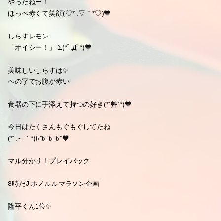
やったねー！
ほっぺ赤くて笑顔(♡*´.▽｀*♡)🧡
しらすレモン
「オイシー！」 Σ(*ﾟ.Дﾟ*)🧡
美味しいしらすは✨
への字でお腹が赤い
食器の下に手添えて持つの好き(*´艸`*)🧡
今日はたくさんもぐもぐしてたね
(*´.～｀*)ŧ‹”ŧ‹”ŧ‹”ŧ‹”🧡
マル分かり！プレイバック
8時だJ ホノルルマラソン企画
隆平くん1位✨