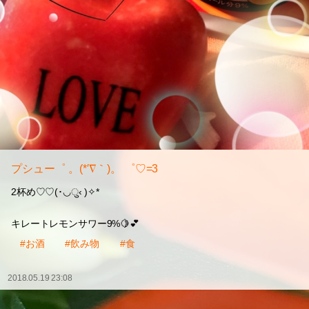
プシュー゜ 。(*′∇｀)。 ゜♡=3
2杯め♡♡(･◡ु‹ )✧*
キレートレモンサワー9%🍋💕
#お酒
#飲み物
#食
2018.05.19 23:08