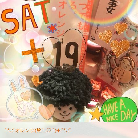
ﾟ*｡:ﾟオレンジ(🧡 ´ .♡ ` )➕ ﾟ*｡:ﾟ