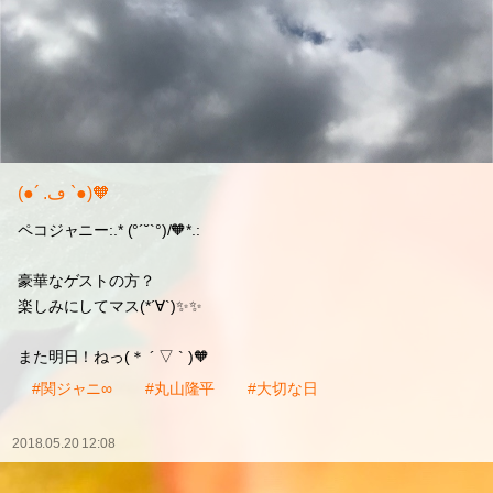
(●´ .ڡ `●)🧡
ペコジャニー:.* (°´˘`°)/🧡*.:
豪華なゲストの方？
楽しみにしてマス(*´∀`)✨✨
また明日！ねっ(＊ ´ ▽ ` )🧡
#関ジャニ∞
#丸山隆平
#大切な日
2018.05.20 12:08