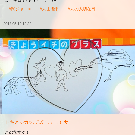
また明日！ねっ(＊ ´ ▽ ` )🧡
#関ジャニ∞
#丸山隆平
#丸の大切な日
2018.05.19 12:38
トキとシカ✨…"〆 ´.◡｀｡）🧡
この後すぐ！