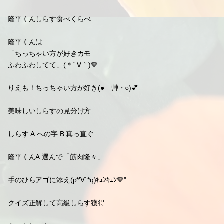
隆平くんしらす食べくらべ
隆平くんは
「ちっちゃい方が好きカモ
ふわふわしてて」(＊´.∀｀)🧡
りえも！ちっちゃい方が好き(●ゝ艸・○)💕
美味しいしらすの見分け方
しらす A.への字 B.真っ直ぐ
隆平くんA.選んで「筋肉隆々」
手のひらアゴに添え(p*'∀`*q)ｷｭﾝｷｭﾝ🧡"
クイズ正解して高級しらす獲得