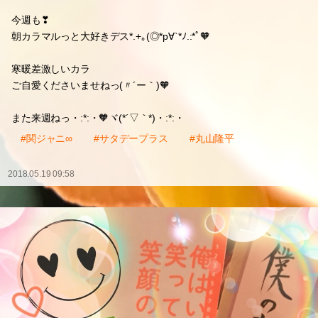
今週も❣
朝カラマルっと大好きデス*.+｡(◎*p∀`*ﾉ.:*ﾟ🧡
寒暖差激しいカラ
ご自愛くださいませねっ(〃´ー｀)🧡
また来週ねっ・:*:・🧡ヾ(*´▽｀*)・:*:・
#関ジャニ∞
#サタデープラス
#丸山隆平
2018.05.19 09:58