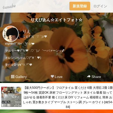
tuna.be
新規登録
ログイン
りえびあん☆エイトフォト☆
りえ
りえﾃﾞｽ( ´ ▽ ` )ﾉ🧡
eighterﾃﾞｽ(∞・∀-)ﾉ❤️
マルター🧡ﾃﾞｽ(🧡´ .♡ ` )ノ゛~~パァーンッ💕
オレンジちゃん♡(*´∀｀🧡)
妻ﾃﾞｽ(◎*p∀`*ﾉ.:*ﾟ🧡
Gallery
Love
Share
【最大500円クーポン】 フロアタイル 置くだけ 6畳 大理石 2畳 1畳
9枚〜54枚 賃貸OK 床材 フローリングマット 床タイル 吸着 貼って
はがせる 接着剤不要 敷くだけ 床 DIY リフォーム 模様替え 簡単 お
しゃれ 置き敷きタイプ マーブル ストーン調 グレー ホワイト[stc54-
84]