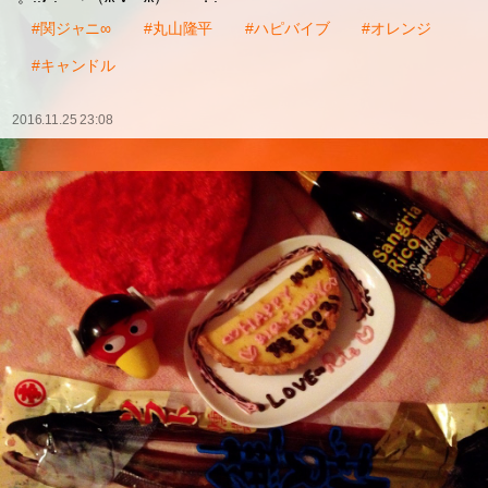
#関ジャニ∞
#丸山隆平
#ハピバイブ
#オレンジ
#キャンドル
2016.11.25 23:08