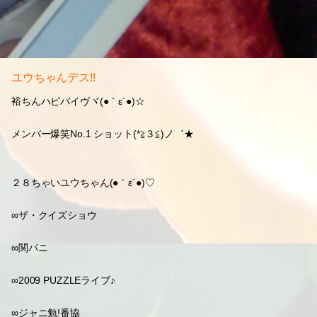
ユウちゃんデス!!
裕ちんハピバイヴヾ(●｀ε´●)☆
メンバー爆笑No.1 ショット(*≧３≦)ノ゛★
２８ちゃいユウちゃん(●｀ε´●)♡
∞ザ・クイズショウ
∞関パニ
∞2009 PUZZLEライブ♪
∞ジャニ勉!番協