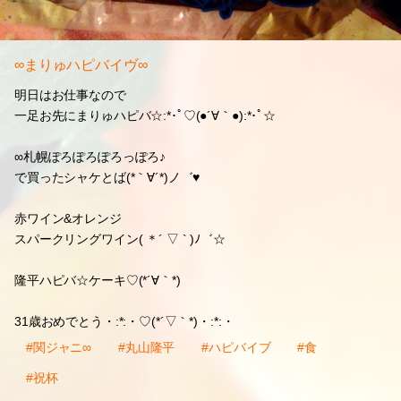
∞まりゅハピバイヴ∞
明日はお仕事なので
一足お先にまりゅハピバ☆:*･ﾟ♡(●´∀｀●):*･ﾟ☆
∞札幌ぽろぽろぽろっぽろ♪
で買ったシャケとば(*｀∀´*)ノ゛♥
赤ワイン&オレンジ
スパークリングワイン( ＊´ ▽ ` )ﾉ゛☆
隆平ハピバ☆ケーキ♡(*´∀｀*)
31歳おめでとう・:*:・♡(*´▽｀*)・:*:・
#関ジャニ∞
#丸山隆平
#ハピバイブ
#食
#祝杯