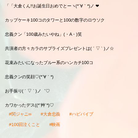
「「大倉くん!!お誕生日おめでとーヽ(*´∀｀*)ノ ❤
カップケーキ100コのタワーと100の数字のロウソク
忠義クン「100歳みたいやね」(・A・)笑
共演者の方々カラのサプライズプレゼントは( ´ ▽ ` )ノ☆
花束みたいになったブルー系のハンカチ100コ
忠義クンの笑顔♡(*´∀｀*)
お手振り( ´ ▽ ` )ノ゛♡
カワかったデス((*´艸`*)♡
#関ジャニ∞
#大倉忠義
#ハピバイブ
#100回泣くこと
#映画