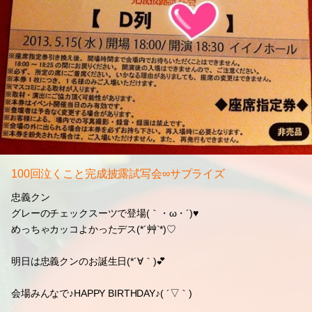
100回泣くこと完成披露試写会∞サプライズ
忠義クン
グレーのチェックスーツで登場(｀・ω・´)♥
めっちゃカッコよかったデス(*´艸`*)♡
明日は忠義クンのお誕生日(*´∀｀)💕
会場みんなで♪HAPPY BIRTHDAY♪( ´▽｀)