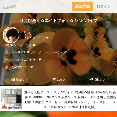
tuna.be
新規登録
ログイン
りえびあん☆エイトフォト☆ / ハピバイブ
りえ
りえﾃﾞｽ( ´ ▽ ` )ﾉ🧡
eighterﾃﾞｽ(∞・∀-)ﾉ❤️
マルター🧡ﾃﾞｽ(🧡´ .♡ ` )ノ゛~~パァーンッ💕
オレンジちゃん♡(*´∀｀🧡)
妻ﾃﾞｽ(◎*p∀`*ﾉ.:*ﾟ🧡
Gallery
Love
Share
選べる天板 チェスト スリム/ワイド 3段/4段/5段 幅34/54 奥行42 高
さ68.5/88/107.5cm タンス 衣装ケース 収納ケース 引き出し 洗面所
収納 子供部屋 クローゼット 隠す収納 ランドリーチェスト ルーム
ス 日本製 サンカ SANKA 【送料無料】