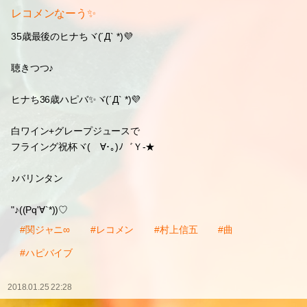
レコメンなーう✨
35歳最後のヒナちヾ(´Д` *)💜
聴きつつ♪
ヒナち36歳ハピバ✨ヾ(´Д` *)💜
白ワイン+グレープジュースで
フライング祝杯ヾ(ゝ∀･｡)ﾉ゛Ｙ-★
♪バリンタン
"♪((Pq'∀`*))♡
#関ジャニ∞
#レコメン
#村上信五
#曲
#ハピバイブ
2018.01.25 22:28