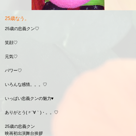
25歳なう。
25歳の忠義クン♡
笑顔♡
元気♡
パワー♡
いろんな感情。。。♡
いっぱい忠義クンの魅力♥
ありがとう(〃´∀｀)・。。♡
25歳の忠義クン
映画初出演舞台挨拶