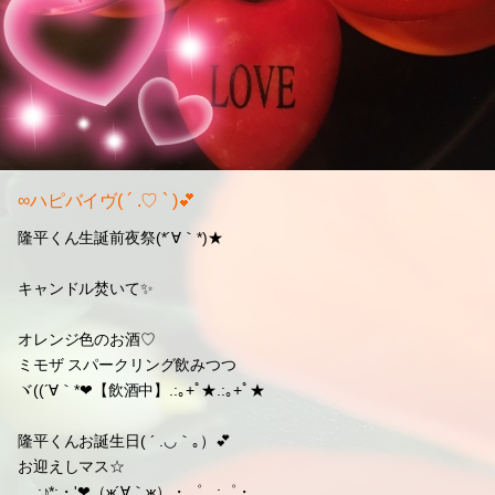
∞ハピバイヴ( ´ .♡ ` )💕
隆平くん生誕前夜祭(*´∀｀*)★
キャンドル焚いて✨
オレンジ色のお酒♡
ミモザ スパークリング飲みつつ
ヾ((´∀｀*❤【飲酒中】.:｡+ﾟ★.:｡+ﾟ★
隆平くんお誕生日( ´ .◡｀｡）💕
お迎えしマス☆
。.:♪*:・'❤（ж´∀｀ж）・゜．:゜・