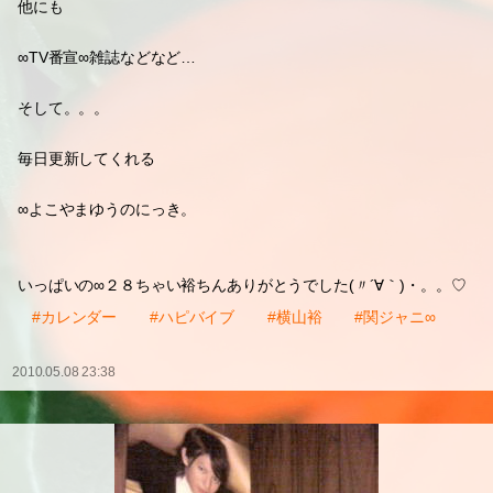
他にも
∞TV番宣∞雑誌などなど…
そして。。。
毎日更新してくれる
∞よこやまゆうのにっき。
いっぱいの∞２８ちゃい裕ちんありがとうでした(〃´∀｀)・。。♡
#カレンダー
#ハピバイブ
#横山裕
#関ジャニ∞
2010.05.08 23:38