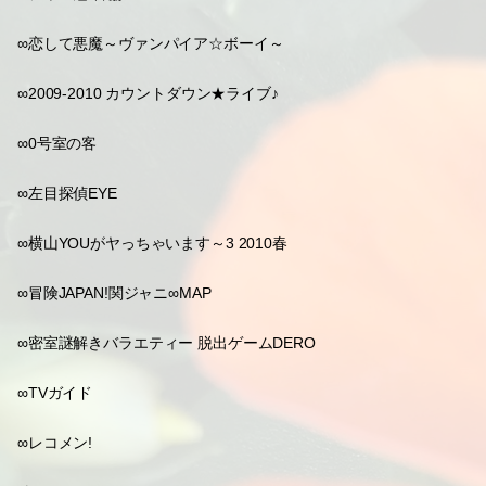
∞恋して悪魔～ヴァンパイア☆ボーイ～
∞2009-2010 カウントダウン★ライブ♪
∞0号室の客
∞左目探偵EYE
∞横山YOUがヤっちゃいます～3 2010春
∞冒険JAPAN!関ジャニ∞MAP
∞密室謎解きバラエティー 脱出ゲームDERO
∞TVガイド
∞レコメン!