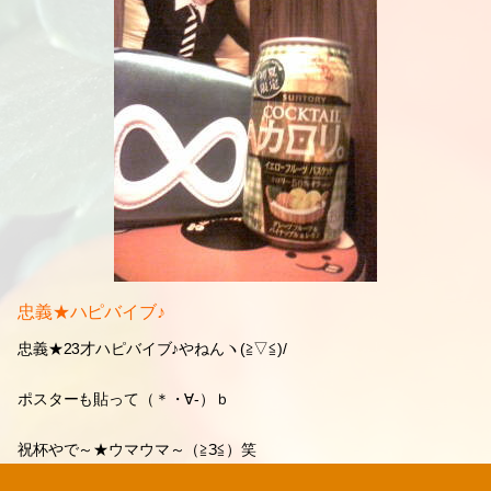
忠義★ハピバイブ♪
忠義★23才ハピバイブ♪やねんヽ(≧▽≦)/
ポスターも貼って（＊・∀‐）ｂ
祝杯やで～★ウマウマ～（≧З≦）笑