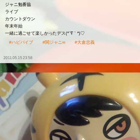
ジャニ勉番協
ライブ
カウントダウン
年末年始
一緒に過ごせて楽しかったデス(*´∇｀*)♡
#ハピバイブ
#関ジャニ∞
#大倉忠義
2011.05.15 23:58