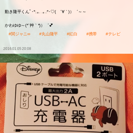
動き隆平くんﾟ･*:.｡. .｡.:*･♡( ´∀｀)）゛～～
かわゆゆ～(*´艸｀*)）゛💕
#関ジャニ∞
#丸山隆平
#紅白
#携帯
#テレビ
2016.01.05 20:08