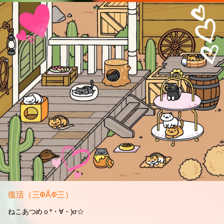
復活（三ФÅФ三）
ねこあつめｏ*・∀・)σ☆