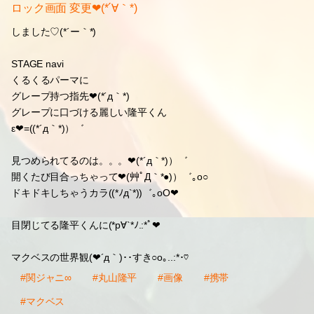
ロック画面 変更❤(*´∀｀*)
しました♡(*´ー｀*)
STAGE navi
くるくるパーマに
グレープ持つ指先❤(*´д｀*)
グレープに口づける麗しい隆平くん
ε❤=((*´д｀*)）゛
見つめられてるのは。。。❤(*´д｀*)）゛
開くたび目合っちゃって❤(艸ﾟД｀*●)）゛｡o○
ドキドキしちゃうカラ((*ﾉд`*))゛｡oO❤
目閉じてる隆平くんに(*p∀`*ﾉ.:*ﾟ❤
マクベスの世界観(❤´д｀)･･すき○o｡..:*･♡
#関ジャニ∞
#丸山隆平
#画像
#携帯
#マクベス