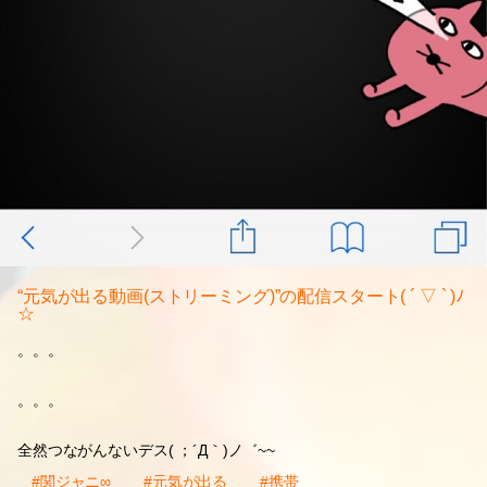
“元気が出る動画(ストリーミング)”の配信スタート( ´ ▽ ` )ﾉ
☆
。。。
。。。
全然つながんないデス( ；´Д｀)ノ゛~~
#関ジャニ∞
#元気が出る
#携帯