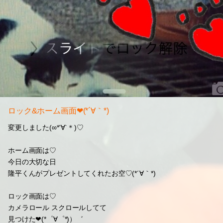
ロック&ホーム画面❤(*´∀｀*)
変更しました(∞*'∀`＊)♡
ホーム画面は♡
今日の大切な日
隆平くんがプレゼントしてくれたお空♡(*´∀｀*)
ロック画面は♡
カメラロール スクロールしてて
見つけた❤(*゜∀゜*)）゛