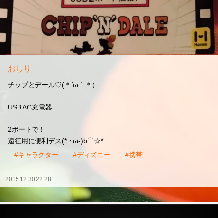
おしり
チップとデール♡(＊´ω｀＊）
USB AC充電器
2ポートで！
遠征用に便利デス(*・ω-)b⌒☆*
#キャラクター
#ディズニー
#携帯
2015.12.30 22:28