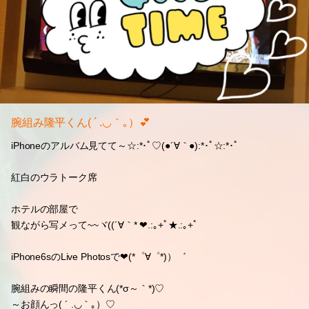
腕組み隆平くん( ´ .◡｀｡）💕
iPhoneのアルバム見てて～☆:*･ﾟ♡(●´∀｀●):*･ﾟ☆:*･ﾟ
紅白のウラトーク席
ホテルの部屋で
観ながら写メって~~ヾ((´∀｀* ❤.:｡+ﾟ★.:｡+ﾟ
iPhone6sのLive Photosで❤(*゜∀゜*)）゛
腕組みの瞬間の隆平くん(*σ～｀*)♡
～お顔んっ( ´ .◡｀｡）♡