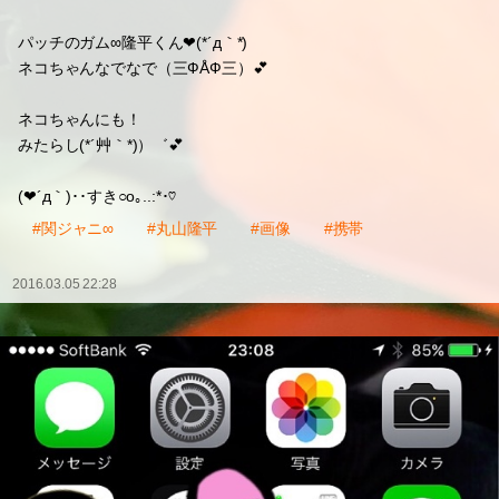
パッチのガム∞隆平くん❤(*´д｀*)
ネコちゃんなでなで（三ФÅФ三）💕
ネコちゃんにも！
みたらし(*´艸｀*)）゛💕
(❤´д｀)･･すき○o｡..:*･♡
#関ジャニ∞
#丸山隆平
#画像
#携帯
2016.03.05 22:28