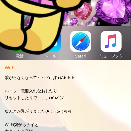
Wi-Fi
繋がらなくなって～～ヾ(;´Д`●)ﾉぁゎゎ
ルーター電源入れなおしたり
リセットしたりで、、、(=ﾟωﾟ)ﾉ
なんとか繋がりました(A；´･ω･)ﾌｷﾌｷ
Wi-Fi繋がらナイと