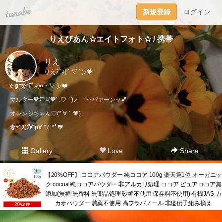
tuna.be
新規登録
ログイン
りえびあん☆エイトフォト☆ / 携帯
りえ
りえﾃﾞｽ( ´ ▽ ` )ﾉ🧡
eighterﾃﾞｽ(∞・∀-)ﾉ❤️
マルター🧡ﾃﾞｽ(🧡´ .♡ ` )ノ゛~~パァーンッ💕
オレンジちゃん♡(*´∀｀🧡)
妻ﾃﾞｽ(◎*p∀`*ﾉ.:*ﾟ🧡
Gallery
Love
Share
【20%OFF】 ココアパウダー 純ココア 100g 楽天第1位 オーガニッ
ク cocoa 純ココアパウダー 非アルカリ処理 ココア ピュアココア無
添加(無糖 無香料 無薬品処理 砂糖不使用 保存料不使用) 有機JAS カ
カオパウダー 農薬不使用 高フラバノール 非遺伝子組み換え