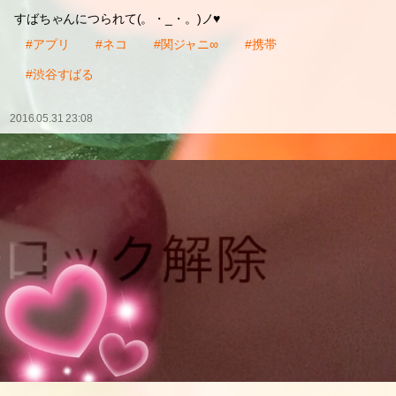
すばちゃんにつられて(。・_・。)ノ♥
#アプリ
#ネコ
#関ジャニ∞
#携帯
#渋谷すばる
2016.05.31 23:08