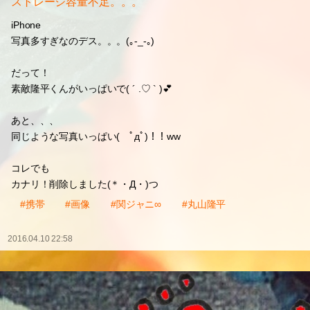
ストレージ容量不足。。。
iPhone
写真多すぎなのデス。。。(｡-_-｡)
だって！
素敵隆平くんがいっぱいで( ´ .♡ ` )💕
あと、、、
同じような写真いっぱい( ﾟдﾟ)！！ww
コレでも
カナリ！削除しました(＊・Д・)つ
#携帯
#画像
#関ジャニ∞
#丸山隆平
2016.04.10 22:58