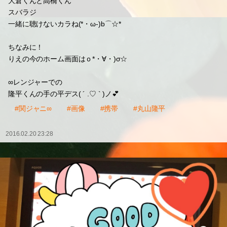
大倉くんと高橋くん
スバラジ
一緒に聴けないカラね(*・ω-)b⌒☆*
ちなみに！
りえの今のホーム画面はｏ*・∀・)σ☆
∞レンジャーでの
隆平くんの手の平デス( ´ .♡ ` )ノ💕
#関ジャニ∞
#画像
#携帯
#丸山隆平
2016.02.20 23:28