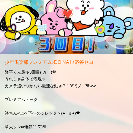
少年倶楽部プレミアム♪DO NA I ♪応答セヨ
隆平くん最多3回目(´.∀｀)🧡
うれしさ身体で表現✨
カメラ追いつかない最速な動き(*｀.∀´*)ノ゛🧡ww
プレミアムトーク
裕ちん∞上へ下へのジレッタヾ(●｀ε´●)🖤
章大クン∞俺節(｀∇')💙