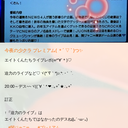
今夜の少クラ プレミアム( ＊´ ▽ ` )つ✨
エイトくんたちライブレポ(∞*'∀`＊)♡
迫力のライブなど♡ヾ(*´∇｀*)♪.*:・'゜.
20:00～デス~~ヾ((´∀｀* ❤.:｡+ﾟ★.:｡+ﾟ
訂正
↑『迫力のライブ』は
エイトくんたちではなかったのデスね||｡´･ω･｡)ゞ
#関ジャニ∞
#プレミアム