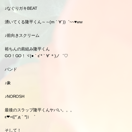
♪なぐりガキBEAT
湧いてくる隆平くん～～(m｀∀´))゛~~♥ww
♪前向きスクリーム
裕ちんの肩組み隆平くん
GO！GO！ヾ(●｀ε´*｀∀´＊)ノ゛♡
バンド
♪象
♪NOROSH
最後のスラップ隆平くんヤバい。。。
ε❤=((*´д｀*)）゛
そして！