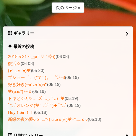
次のページ »
ギャラリー
最近の投稿
2018.5.21～_φ(´ ▽ ` ◎))
(06.08)
復活☆
(06.08)
(●´ .ڡ `●)🧡
(05.20)
プシュー゜ 。(*′∇｀)。 ゜♡=3
(05.19)
好き好き(⑅๑´ڡ`๑)💕
(05.19)
🧡(ρ.ω*)ﾉ~☆
(05.19)
トキとシカ✨…"〆 ´.◡｀｡）🧡
(05.19)
ﾟ*｡:ﾟオレンジ(🧡 ´ .♡ ` )➕ ﾟ*｡:ﾟ
(05.19)
Hey！Siri！！
(05.18)
新緑の夜の夢○ｏ｡..:*･(ｕωｕ人)🧡･*:..｡ｏ○
(05.18)
月別エントリー