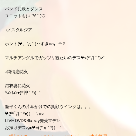
バンドに歌とダンス
ユニットも(〃´∀｀)♡
♪ノスタルジア
ホント(❤。´д｀)･･すき○o｡..:*･♡
マルチアングルでガッツリ観たいのデス❤<(*´Д｀*)>ﾞ
♪純情恋花火
浴衣姿に花火
ｷｭﾝｷｭﾝ♥(*'艸｀*))゛
隆平くんの片耳かけでの笑顔ウインクは。。。
❤(艸ﾟД｀*●)）゛｡o○
LIVE DVD&Blu-ray発売マデ✨
お預けデスねε❤=((*´д｀*)）゛