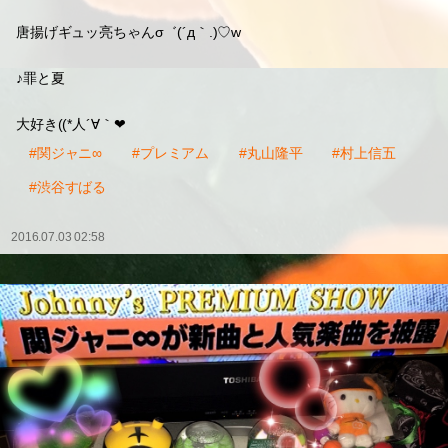
唐揚げギュッ亮ちゃんσ゛(´д｀.)♡w
♪罪と夏
大好き((*人´∀｀❤
#関ジャニ∞
#プレミアム
#丸山隆平
#村上信五
#渋谷すばる
2016.07.03 02:58