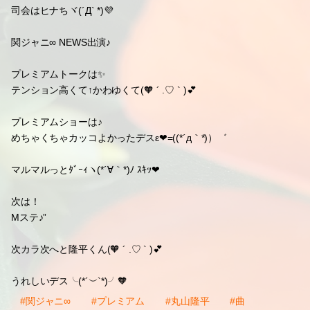
司会はヒナちヾ(´Д` *)💜
関ジャニ∞ NEWS出演♪
プレミアムトークは✨
テンション高くて↑かわゆくて(🧡 ´ .♡ ` )💕
プレミアムショーは♪
めちゃくちゃカッコよかったデスε❤=((*´д｀*)）゛
マルマルっとﾀﾞｰｨヽ(*´∀｀*)ﾉ ｽｷｯ❤
次は！
Mステ♪”
次カラ次へと隆平くん(🧡 ´ .♡ ` )💕
うれしいデス╰(*´︶`*)╯🧡
#関ジャニ∞
#プレミアム
#丸山隆平
#曲