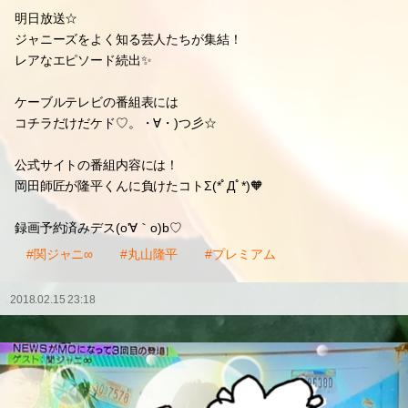
明日放送☆
ジャニーズをよく知る芸人たちが集結！
レアなエピソード続出✨
ケーブルテレビの番組表には
コチラだけだケド♡。・∀・)つ彡☆
公式サイトの番組内容には！
岡田師匠が隆平くんに負けたコトΣ(*ﾟДﾟ*)🧡
録画予約済みデス(o'∀｀o)b♡
#関ジャニ∞
#丸山隆平
#プレミアム
2018.02.15 23:18