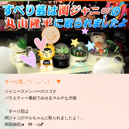
すべり芸…"✨ ´.◡｀｡）ゞ🧡
ジャニーズメンバーのスゴさ
バラエティー番組でみせるマルチな才能
「すべり芸は
関ジャニのマルちゃんに取られましたよ！」
岡田師匠(●ゝ艸・○)💕