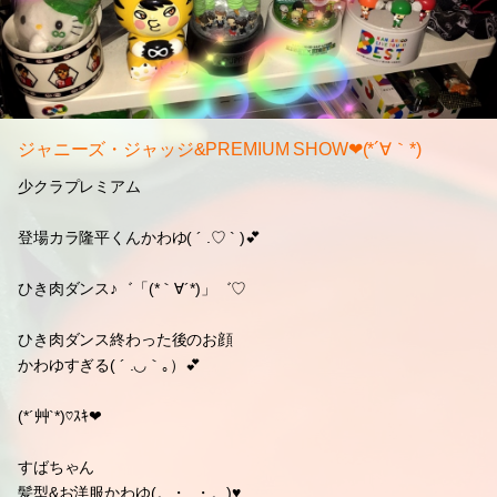
ジャニーズ・ジャッジ&PREMIUM SHOW❤(*´∀｀*)
少クラプレミアム
登場カラ隆平くんかわゆ( ´ .♡ ` )💕
ひき肉ダンス♪゛「(*｀∀´*)」゛♡
ひき肉ダンス終わった後のお顔
かわゆすぎる( ´ .◡｀｡）💕
(*´艸`*)♡ｽｷ❤
すばちゃん
髪型&お洋服かわゆ(。・_・。)♥