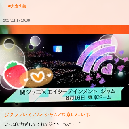
#大倉忠義
2017.11.17 19:38
少クラプレミアム∞ジャム♪”東京LIVEレポ
いっぱい放送してくれて♡(*´∇｀*)♪.*:・'゜.