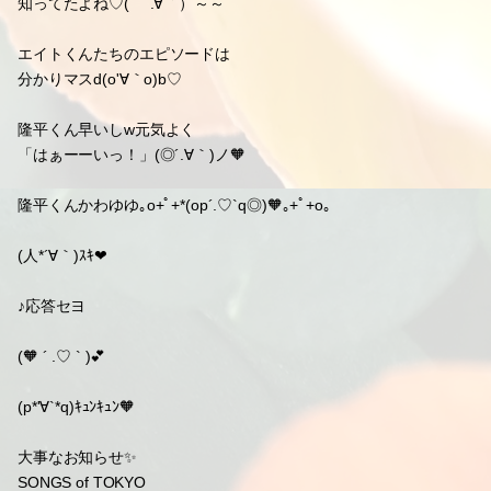
知ってたよね♡( ´.∀｀）～～
エイトくんたちのエピソードは
分かりマスd(o'∀｀o)b♡
隆平くん早いしw元気よく
「はぁーーいっ！」(◎´.∀｀)ノ🧡
隆平くんかわゆゆ｡o+ﾟ+*(op´.♡`q◎)🧡｡+ﾟ+o｡
(人*´∀｀)ｽｷ❤
♪応答セヨ
(🧡 ´ .♡ ` )💕
(p*'∀`*q)ｷｭﾝｷｭﾝ🧡
大事なお知らせ✨
SONGS of TOKYO