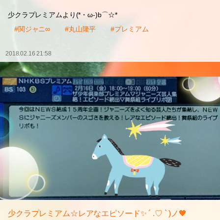
少クラプレミアムより(*・ω-)b⌒☆*
#関ジャニ∞
#丸山隆平
#プレミアム
2018.02.16 21:58
少クラプレミアム☆レアなエピソード✨ ´ .♡ ` )ノ🧡