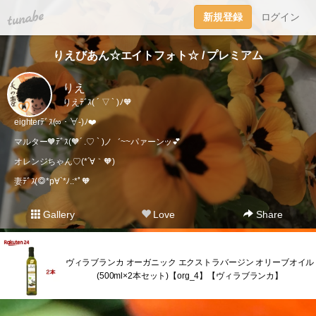
tuna.be
新規登録
ログイン
りえびあん☆エイトフォト☆ / プレミアム
りえ
りえﾃﾞｽ( ´ ▽ ` )ﾉ🧡
eighterﾃﾞｽ(∞・∀-)ﾉ❤️
マルター🧡ﾃﾞｽ(🧡´ .♡ ` )ノ゛~~パァーンッ💕
オレンジちゃん♡(*´∀｀🧡)
妻ﾃﾞｽ(◎*p∀`*ﾉ.:*ﾟ🧡
Gallery
Love
Share
ヴィラブランカ オーガニック エクストラバージン オリーブオイル
(500ml×2本セット)【org_4】【ヴィラブランカ】