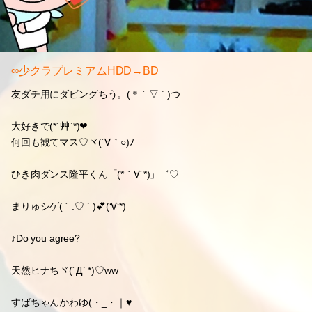
∞少クラプレミアムHDD→BD
友ダチ用にダビングちう。(＊ ´ ▽ ` )つ
大好きで(*´艸`*)❤
何回も観てマス♡ヾ(´∀｀○)ﾉ
ひき肉ダンス隆平くん「(*｀∀´*)」゛♡
まりゅシゲ( ´ .♡ ` )💕(‘∀‘*)
♪Do you agree?
天然ヒナちヾ(´Д` *)♡ww
すばちゃんかわゆ(・_・｜♥