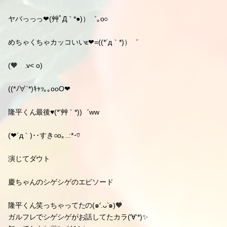
ヤバっっっ❤(艸ﾟД｀*●)）゛｡o○
めちゃくちゃカッコいいε❤=((*´д｀*)）゛
(🧡ゝ.v< o)
((*ﾉ∀`*)ｷｬｯ｡｡ooO❤
隆平くん最後♥(*'艸｀*))゛ww
(❤´д｀)･･すき○o｡..:*･♡
演じてダウト
慶ちゃんのシゲシゲのエピソード
隆平くん笑っちゃってたの(๑′.ᴗ‵๑)🧡
ガルフレでシゲシゲがお話してたカラ(‘∀‘*)✨