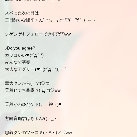
スベった次の日は
二日酔いな隆平くんﾟ･*:.｡. .｡.:*･♡( ´∀｀）～～
シゲシゲもフォローできず(‘∀‘*)ww
♪Do you agree?
カッコいい❤(*´д｀*)
みんなで演奏
大人なアグリーε❤=((*´д｀*)）゛
章大クンから(｀∇')♡つ
天然ヒナち暴露ヾ(´Д` *)♡ww
天然かわゆだケド(。ゝ艸・)♥
方向音痴すばちゃん♥(・_・｜
忠義クンのツッコミ(・A・)ノ♡ww