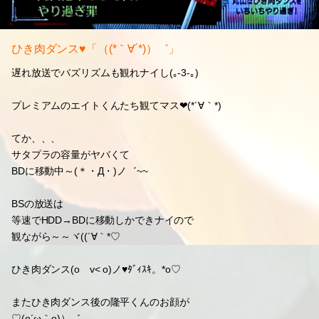
ひき肉ダンス♥「（(*｀∀´*)）゛」
遅れ放送でバズリズムも観れナイし(｡-3-｡)
プレミアムのエイトくんたち観てマス❤(*´∀｀*)
てか、、、
サタプラの容量がヤバくて
BDに移動中～(＊・Д・)ノ゛~~
BSの放送は
等速でHDD→BDに移動しかできナイので
観ながら～～ヾ((´∀｀*♡
ひき肉ダンス(oゝv< o)ノ♥ﾀﾞｨｽｷ。*о♡
またひき肉ダンス後の隆平くんのお顔が
♡(o´ω｀o)）゛