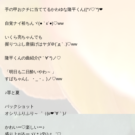
手の甲おクチに当ててるかわゆな隆平くん((*ﾉ♡`*)❤
自覚ナイ裕ちんヾ(●｀ε´●)♡ww
いくら亮ちゃんでも
握りつぶし唐揚げはヤダ＠(´д｀.)♡ww
隆平くんの曲紹介(*｀∀´*)ノ♡
「明日も二日酔いやわ～ 」
すばちゃん(。・_・。)ノ♡ww
♪罪と夏
バックショット
オシリふりふり～゛（(o❤´∀｀)ﾉ
かわいー♡楽しいー♪
盛り上がるーヾ(＊≧∇≦)〃゛♡