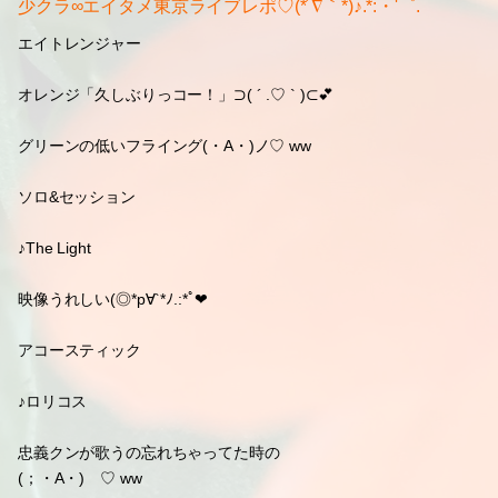
少クラ∞エイタメ東京ライブレポ♡(*´∇｀*)♪.*:・'゜.
エイトレンジャー
オレンジ「久しぶりっコー！」⊃( ´ .♡ ` )⊂💕
グリーンの低いフライング(・A・)ノ♡ ww
ソロ&セッション
♪The Light
映像うれしい(◎*p∀`*ﾉ.:*ﾟ❤
アコースティック
♪ロリコス
忠義クンが歌うの忘れちゃってた時の
(；・A・)ゞ♡ ww