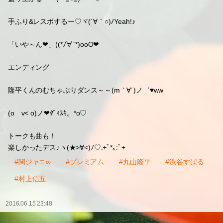
手ふり&レスポするー♡ヾ(´∀｀○)ﾉYeah!♪
「いや～ん❤」((*ﾉ∀`*)ooO❤
エンディング
隆平くんのむちゃぶりダンス～～(m｀∀´)ノ゛♥ww
(oゝv< o)ノ❤ﾀﾞｨｽｷ。*о♡
トークも曲も！
楽しかったデス♪ヽ(★>∀<)ﾉ♡.+ﾟ*｡:ﾟ+
#関ジャニ∞
#プレミアム
#丸山隆平
#渋谷すばる
#村上信五
2016.06.15 23:48