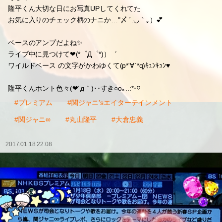
隆平くん大切な日にお写真UPしてくれてた
お気に入りのチェック柄のナニか…"〆 ´.◡｀｡）💕
ベースのアンプだよね✨
ライブ中に見つけて❤(*゜Д゜*)）゛
ワイルドベース の文字がかわゆくて(p*'∀`*q)ｷｭﾝｷｭﾝ♥
隆平くんホント色々(❤´д｀)･･すき○o｡..:*･♡
#プレミアム
#関ジャニ’sエイターテインメント
#関ジャニ∞
#丸山隆平
#大倉忠義
2017.01.18 22:08