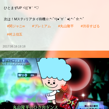
ひとまずUPヾ((´∀｀*♡
次は！Mステ♪リアタイ待機☆:*･ﾟ♡(●´∀｀●):*･ﾟ☆:*･ﾟ
#関ジャニ∞
#プレミアム
#丸山隆平
#渋谷すばる
#村上信五
2017.06.16 19:18