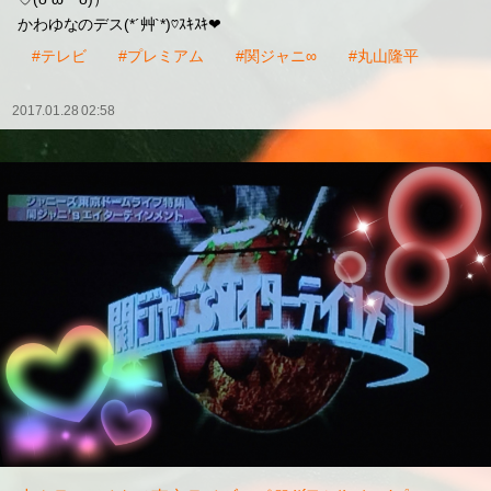
かわゆなのデス(*´艸`*)♡ｽｷｽｷ❤
#テレビ
#プレミアム
#関ジャニ∞
#丸山隆平
2017.01.28 02:58