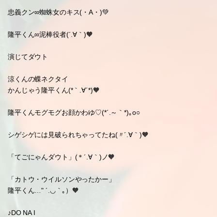
忠義クン∞蜘蛛女のキス(・A・)💚
隆平くん∞泥棒役者(´.∀｀)🧡
演じてダウト
涼くんの蝶ネクタイ
かんじゃう隆平くん(*｀.∀´*)🧡
隆平くんモグモグお顔かわゆ♡(*´.～｀*)｡o○
シゲシゲには見破られちゃってたね(〃´.∀｀)🧡
「てごにゃんダウト」(＊´.∀｀)ノ🧡
「カトウ・ウイルソンやったかー」
隆平くん…" ´.◡｀｡）🧡
♪DO NA I