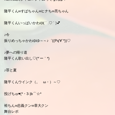
隆平くん∞すばちゃん∞ヒナち∞亮ちゃん
隆平くんいっぱいかわゆ( ´ .♡ ` )💕
♪今
振りめっちゃかわゆゆ～～♪゛((Pq'∀`*))♡
♪夢への帰り道
隆平くん歌い出し♡(*´ー｀*)
♪罪と夏
隆平くんウインク（。ゝω・）～♡
投げちゅ♥(*・3-)b⌒☆*
裕ちん∞忠義クン∞章大クン
舞台レポ